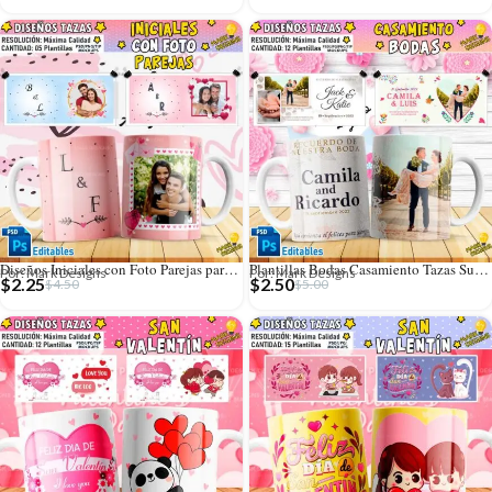
Diseños Iniciales con Foto Parejas para Tazas
Plantillas Bodas Casamiento Tazas Sublimables
Por: Mark Designs
Por: Mark Designs
$
2.25
$
2.50
$
4.50
$
5.00