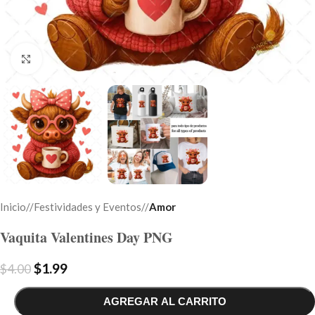
Click to enlarge
Inicio
/
Festividades y Eventos
/
Amor
Vaquita Valentines Day PNG
$
1.99
$
4.00
AGREGAR AL CARRITO