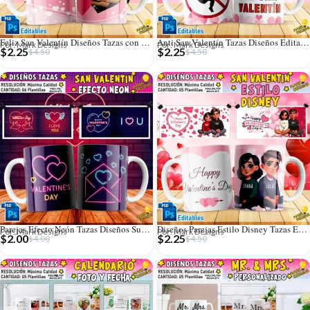
Feliz San Valentín Diseños Tazas con Foto
Anti San Valentín Tazas Diseños Editables
Por: Mark Designs
Por: Mark Designs
$
2.25
$
2.25
$
4.50
$
4.50
Parejas Efecto Neón Tazas Diseños Sublimación
Diseños Parejas Estilo Disney Tazas Editables
Por: Mark Designs
Por: Mark Designs
$
2.00
$
2.25
$
4.00
$
4.50