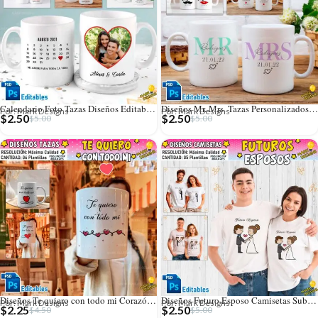
Calendario Foto Tazas Diseños Editables con Fechas
Diseños Mr. Mrs. Tazas Personalizados Editables
Por: Mark Designs
Por: Mark Designs
$
2.50
$
2.50
$
5.00
$
5.00
Diseños Te quiero con todo mi Corazón para Tazas
Diseños Futuro Esposo Camisetas Sublimables Editables
Por: Mark Designs
Por: Mark Designs
$
2.25
$
2.50
$
4.50
$
5.00