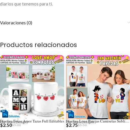
diarios que tenemos para ti.
Valoraciones (0)
Productos relacionados
Diseños Fotos Amor Tazas Full Editables
Diseños Love Parejas Camisetas Sublimación
Por: Mark Designs
Por: Mark Designs
$
2.50
$
2.75
$
5.00
$
5.50