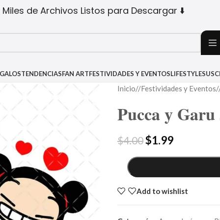
 Miles de Archivos Listos para Descargar ⬇️
EGALOS
TENDENCIAS
FAN ART
FESTIVIDADES Y EVENTOS
LIFESTYLE
SUSC
Inicio
/
Festividades y Eventos
/
Pucca y Garu 
$
1.99
$
4.00
Add to wishlist