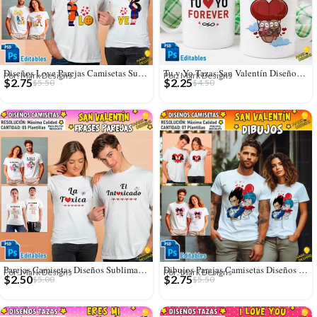
Diseños Love Parejas Camisetas Sublimación
Tu y Yo Tazas San Valentín Diseños Editables
Por: Mark Designs
Por: Mark Designs
$
2.75
$
2.25
$
5.50
$
4.50
Parejas Camisetas Diseños Sublimación Editables
Dibujos Parejas Camisetas Diseños Editables
Por: Mark Designs
Por: Mark Designs
$
2.50
$
2.75
$
5.00
$
5.50