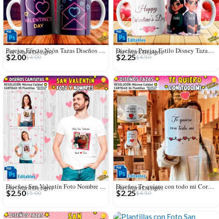
Parejas Efecto Neón Tazas Diseños Sublimación
Diseños Parejas Estilo Disney Tazas Editables
Por: Mark Designs
Por: Mark Designs
$
2.00
$
2.25
$
4.00
$
4.50
Diseños San Valentín Foto Nombre Personalizado Camisetas
Diseños Te quiero con todo mi Corazón para Tazas
Por: Mark Designs
Por: Mark Designs
$
2.50
$
2.25
$
5.00
$
4.50