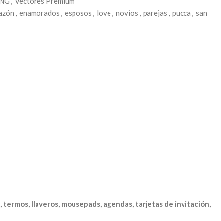
PNG
,
Vectores Premium
azón
,
enamorados
,
esposos
,
love
,
novios
,
parejas
,
pucca
,
san
s, termos, llaveros, mousepads, agendas, tarjetas de invitación,