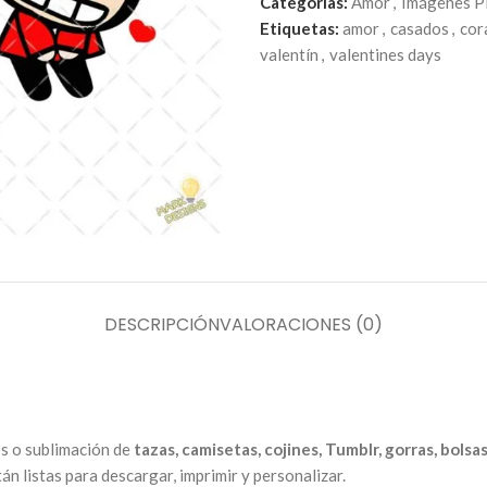
Categorías:
Amor
,
Imágenes 
Etiquetas:
amor
,
casados
,
cor
valentín
,
valentines days
DESCRIPCIÓN
VALORACIONES (0)
os o sublimación de
tazas, camisetas, cojines, Tumblr, gorras, bolsa
n listas para descargar, imprimir y personalizar.