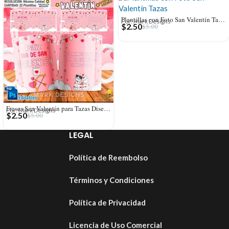
Plantillas con Foto San Valentín Tazas
Por: Mark Designs
$
2.50
$
5.00
Frases San Valentín para Tazas Diseños
Por: Mark Designs
$
2.50
$
5.00
LEGAL
Política de Reembolso
Términos y Condiciones
Política de Privacidad
Licencia de Uso Comercial