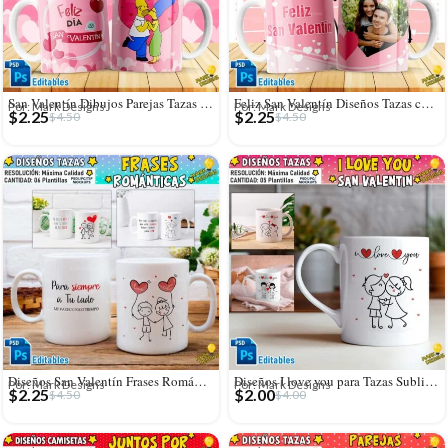
San Valentín Dibujos Parejas Tazas Editables
Feliz San Valentín Diseños Tazas con Foto
Por: Mark Designs
Por: Mark Designs
$
2.25
$
2.25
$
4.50
$
4.50
Diseños San Valentín Frases Románticas Tazas
Diseños I love you para Tazas Sublimables
Por: Mark Designs
Por: Mark Designs
$
2.25
$
2.00
$
4.50
$
4.00