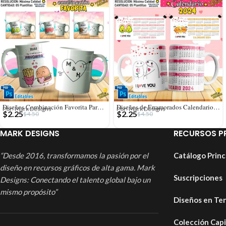
Diseños Combinación Favorita Parejas Tazas Editables
Diseños de Enamorados Calendarios 2024 para Tazas
Por: Mark Designs
Por: Mark Designs
$
2.25
$
2.25
$
4.50
$
4.50
MARK DESIGNS
RECURSOS P
“Desde 2016, transformamos la pasión por el
Catálogo Princ
diseño en recursos gráficos de alta gama. Mark
Suscripciones
Designs: Conectando el talento global bajo un
mismo propósito”
Diseños en Te
Colección Cap