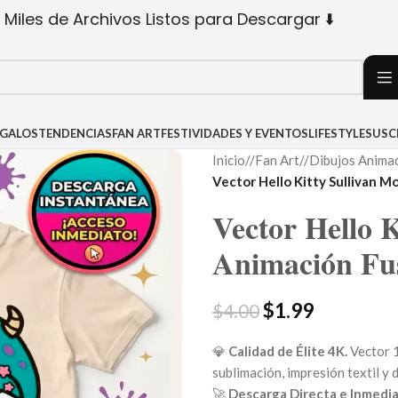
 Miles de Archivos Listos para Descargar ⬇️
EGALOS
TENDENCIAS
FAN ART
FESTIVIDADES Y EVENTOS
LIFESTYLE
SUSC
Inicio
/
Fan Art
/
Dibujos Anima
Vector Hello Kitty Sullivan M
Vector Hello K
Animación Fu
$
1.99
$
4.00
💎
Calidad de Élite 4K.
Vector 1
sublimación, impresión textil y d
🚀
Descarga Directa e Inmedia