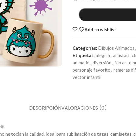
Add to wishlist
Categorías:
Dibujos Animados
,
Etiquetas:
alegría
,
amistad
,
cl
animado
,
diversión
,
fan art dib
personaje favorito
,
remeras ni
vector infantil
DESCRIPCIÓN
VALORACIONES (0)
💎
o negocian la calidad. Ideal para sublimación de
tazas, camisetas, c