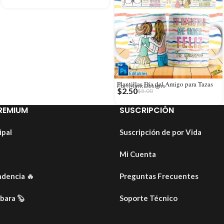
Plantillas Día del Amigo para Tazas
Por: Mark Designs
$
2.50
$
5.00
REMIUM
SUSCRIPCIÓN
ipal
Suscripción de por Vida
Mi Cuenta
ndencia
🔥
Preguntas Frecuentes
ibara
🦫
Soporte Técnico