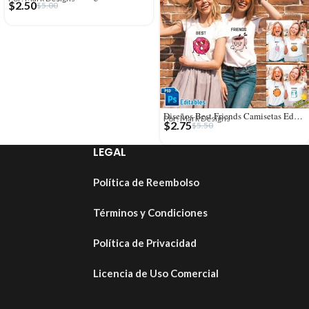
$
2.50
$
5.00
Diseños Best Friends Camisetas Editables
Por: Mark Designs
$
2.75
$
5.50
LEGAL
Política de Reembolso
Términos y Condiciones
Política de Privacidad
Licencia de Uso Comercial