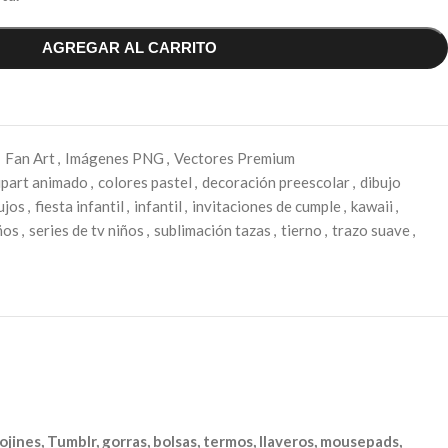
AGREGAR AL CARRITO
Fan Art
,
Imágenes PNG
,
Vectores Premium
ipart animado
,
colores pastel
,
decoración preescolar
,
dibujo
ujos
,
fiesta infantil
,
infantil
,
invitaciones de cumple
,
kawaii
,
ños
,
series de tv niños
,
sublimación tazas
,
tierno
,
trazo suave
,
ojines, Tumblr, gorras, bolsas, termos, llaveros, mousepads,