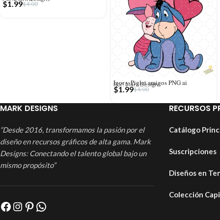
$
1.99
$
4.00
Igor y Piglet amigos PNG ai
Por: Mark Designs
$
1.99
$
4.00
MARK DESIGNS
RECURSOS P
“Desde 2016, transformamos la pasión por el
Catálogo Princ
diseño en recursos gráficos de alta gama. Mark
Suscripciones
Designs: Conectando el talento global bajo un
mismo propósito”
Diseños en Te
Colección Cap