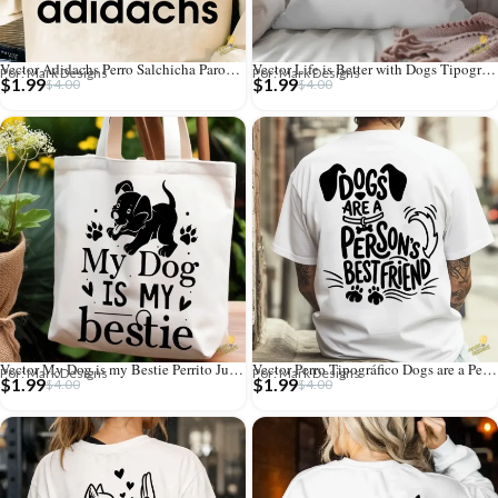
Vector Adidachs Perro Salchicha Parodia Deportiva para Sublimación
Vector Life is Better with Dogs Tipografía con Huellas para Sublimar
Por: Mark Designs
Por: Mark Designs
$
1.99
$
1.99
$
4.00
$
4.00
Vector My Dog is my Bestie Perrito Juguetón para Sublimación
Vector Perro Tipográfico Dogs are a Person’s Best Friend para Sublimar
Por: Mark Designs
Por: Mark Designs
$
1.99
$
1.99
$
4.00
$
4.00