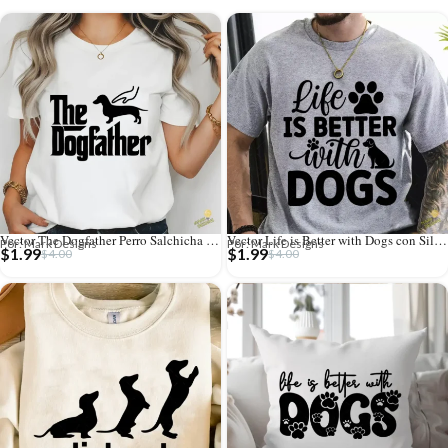
Vector The Dogfather Perro Salchicha Parodia El Padrino para Sublimar
Vector Life is Better with Dogs con Silueta de Perro para Sublimar
Por: Mark Designs
Por: Mark Designs
$
1.99
$
1.99
$
4.00
$
4.00