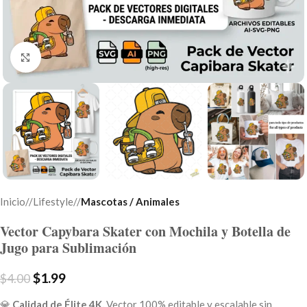
Click to enlarge
Inicio
/
Lifestyle
/
Mascotas / Animales
Vector Capybara Skater con Mochila y Botella de
Jugo para Sublimación
$
1.99
$
4.00
💎
Calidad de Élite 4K.
Vector 100% editable y escalable sin