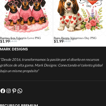
Perritos San Valentín Love PNG
Perro Happy Valentines Day PNG
Por: Mark Designs
Por: Mark Designs
$
1.99
$
1.99
$
4.00
$
4.00
MARK DESIGNS
“Desde 2016, transformamos la pasión por el diseño en recursos
gráficos de alta gama. Mark Designs: Conectando el talento global
bajo un mismo propósito”
RECURSOS PREMIUM