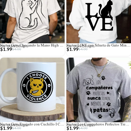
Vector Gato Chocando la Mano High Five para Sublimación
Vector LOVE con Silueta de Gato Minimalista para Sublimación
Por: Mark Designs
Por: Mark Designs
$
1.99
$
1.99
$
4.00
$
4.00
Vector Gato Enojado con Cuchillo I Choose Violence para Sublimar
Vector Los Compañeros Perfectos Tienen 4 Patas para Sublimación
Por: Mark Designs
Por: Mark Designs
$
1.99
$
1.99
$
4.00
$
4.00