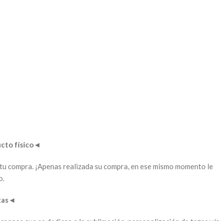
to físico
◄
ar tu compra. ¡Apenas realizada su compra, en ese mismo momento le
o.
zas
◄