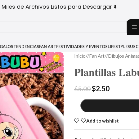
 Miles de Archivos Listos para Descargar ⬇️
EGALOS
TENDENCIAS
FAN ART
FESTIVIDADES Y EVENTOS
LIFESTYLE
SUSC
Inicio
/
Fan Art
/
Dibujos Anima
Plantillas La
$
2.50
$
5.00
Add to wishlist