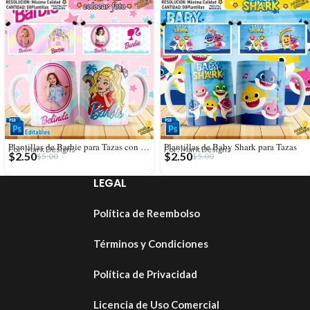
Plantillas de Barbie para Tazas con Foto
Plantillas de Baby Shark para Tazas
Por: Mark Designs
Por: Mark Designs
$
2.50
$
2.50
$
5.00
$
5.00
LEGAL
Política de Reembolso
Términos y Condiciones
Política de Privacidad
Licencia de Uso Comercial