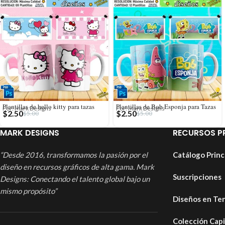
Plantillas de hello kitty para tazas
Plantillas de Bob Esponja para Tazas
Por: Mark Designs
Por: Mark Designs
$
2.50
$
2.50
$
5.00
$
5.00
MARK DESIGNS
RECURSOS P
“Desde 2016, transformamos la pasión por el
Catálogo Princ
diseño en recursos gráficos de alta gama. Mark
Suscripciones
Designs: Conectando el talento global bajo un
mismo propósito”
Diseños en Te
Colección Cap