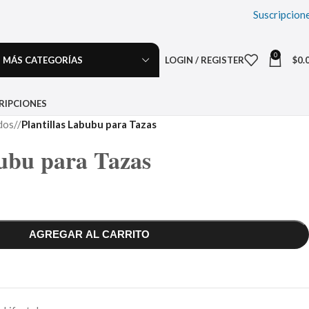
Suscripcion
0
MÁS CATEGORÍAS
LOGIN / REGISTER
$
0.
RIPCIONES
dos
/
Plantillas Labubu para Tazas
bubu para Tazas
AGREGAR AL CARRITO