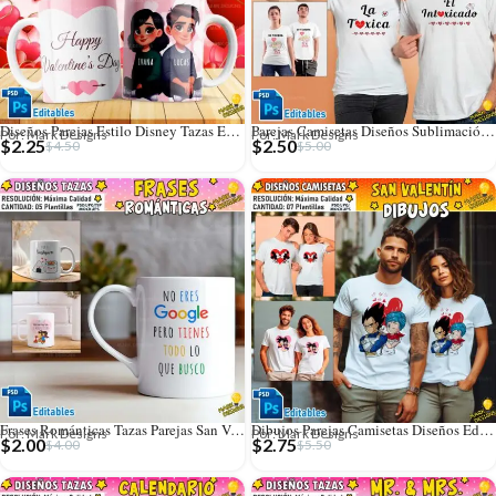
Diseños Parejas Estilo Disney Tazas Editables
Parejas Camisetas Diseños Sublimación Editables
Por: Mark Designs
Por: Mark Designs
$
2.25
$
2.50
$
4.50
$
5.00
Frases Románticas Tazas Parejas San Valentín
Dibujos Parejas Camisetas Diseños Editables
Por: Mark Designs
Por: Mark Designs
$
2.00
$
2.75
$
4.00
$
5.50