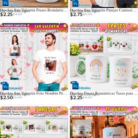
Diseños San Valentín Frases Románticas Tazas
Diseños San Valentín Parejas Camisetas Editables
Por: Mark Designs
Por: Mark Designs
$
2.25
$
2.75
$
4.50
$
5.50
Diseños San Valentín Foto Nombre Personalizado Camisetas
Diseños Frases Románticas Tazas para San Valentín
Por: Mark Designs
Por: Mark Designs
$
2.50
$
2.25
$
5.00
$
4.50