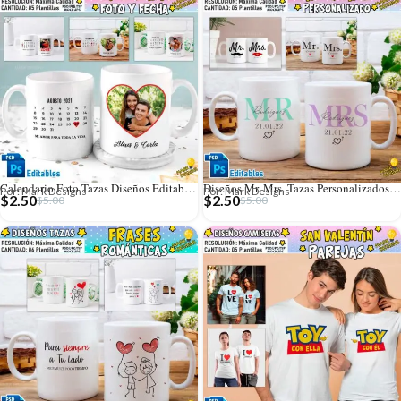
Calendario Foto Tazas Diseños Editables con Fechas
Diseños Mr. Mrs. Tazas Personalizados Editables
Por: Mark Designs
Por: Mark Designs
$
2.50
$
2.50
$
5.00
$
5.00