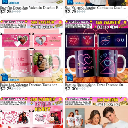
Tu y Yo Tazas San Valentín Diseños Editables
San Valentín Parejas Camisetas Diseños Editables
Por: Mark Designs
Por: Mark Designs
$
2.25
$
2.75
$
4.50
$
5.50
Feliz San Valentín Diseños Tazas con Foto
Parejas Efecto Neón Tazas Diseños Sublimación
Por: Mark Designs
Por: Mark Designs
$
2.25
$
2.00
$
4.50
$
4.00