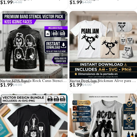
$
1.99
$
1.99
$
4.00
$
4.00
Vector KISS Banda Rock Caras Stencil para Estampado y Corte
Vector Pearl Jam Stickman Alive para Estampado y Corte
Por: Mark Designs
Por: Mark Designs
$
1.99
$
1.99
$
4.00
$
4.00