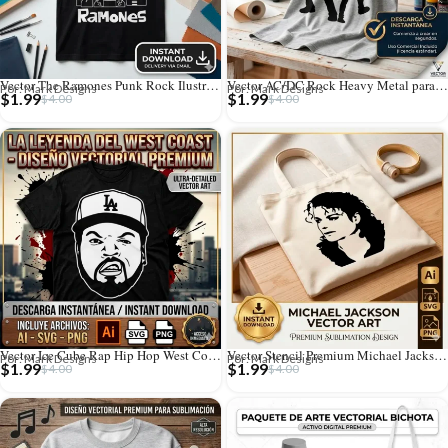
Vector The Ramones Punk Rock Ilustración para Estampado y Corte
Vector AC/DC Rock Heavy Metal para Estampado y Corte
Por: Mark Designs
Por: Mark Designs
$
1.99
$
1.99
$
4.00
$
4.00
Vector Ice Cube Rap Hip Hop West Coast para Estampado y Corte
Vector Stencil Premium Michael Jackson Pop Rey del Pop
Por: Mark Designs
Por: Mark Designs
$
1.99
$
1.99
$
4.00
$
4.00