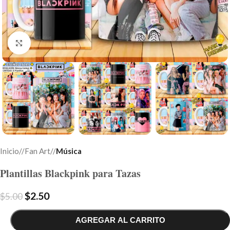
Click to enlarge
Inicio
/
Fan Art
/
Música
Plantillas Blackpink para Tazas
$
2.50
$
5.00
AGREGAR AL CARRITO