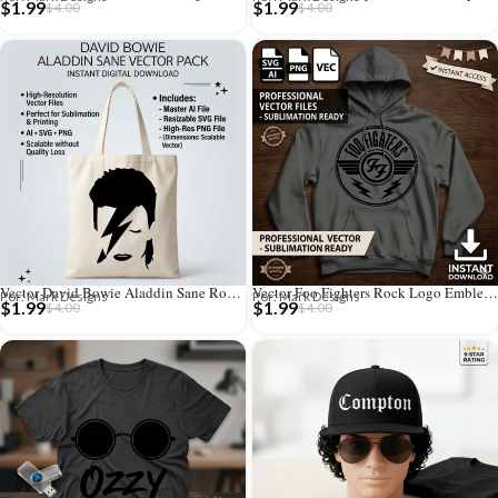
$
1.99
$
1.99
$
4.00
$
4.00
Vector David Bowie Aladdin Sane Rock para Estampado y Corte
Vector Foo Fighters Rock Logo Emblema para Estampado y Corte
Por: Mark Designs
Por: Mark Designs
$
1.99
$
1.99
$
4.00
$
4.00