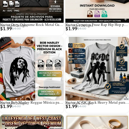
Vector Ozzy Osbourne Rock Metal Gafas para Estampado y Corte
Vector Compton Frase Rap Hip Hop para Estampado y Corte
Por: Mark Designs
Por: Mark Designs
$
1.99
$
1.99
$
4.00
$
4.00
Vector Bob Marley Reggae Música para Estampado y Corte
Vector AC/DC Rock Heavy Metal para Estampado y Corte
Por: Mark Designs
Por: Mark Designs
$
1.99
$
1.99
$
4.00
$
4.00