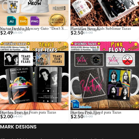
Vector Freddie Mercury Gato “Don’t Stop Meow” para Sublimación
Plantillas Stray Kids Sublimar Tazas
Por: Mark Designs
Por: Mark Designs
$
2.49
$
2.50
$
5.00
$
5.00
Diseños Tears for Fears para Tazas
Diseños Pink Floyd para Tazas
Por: Mark Designs
Por: Mark Designs
$
2.00
$
2.50
$
4.00
$
5.00
MARK DESIGNS