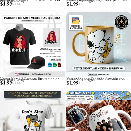
Por: Mark Designs
Por: Mark Designs
$
1.99
$
1.99
$
4.00
$
4.00
Vector Karol G Bichota Ilustración de Música Urbana para Sublimación
Vector Snoopy Tocando Saxofón con Notas Musicales para Sublimación
Por: Mark Designs
Por: Mark Designs
$
1.99
$
1.99
$
4.00
$
4.00