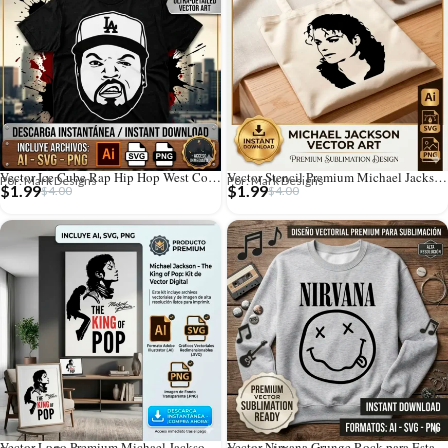
Vector Ice Cube Rap Hip Hop West Coast para Estampado y Corte
Vector Stencil Premium Michael Jackson Pop Rey del Pop
Por: Mark Designs
Por: Mark Designs
$
1.99
$
1.99
$
4.00
$
4.00
Vector Logo Premium Michael Jackson King of Pop
Vector Nirvana Grunge Rock para Estampado y Corte