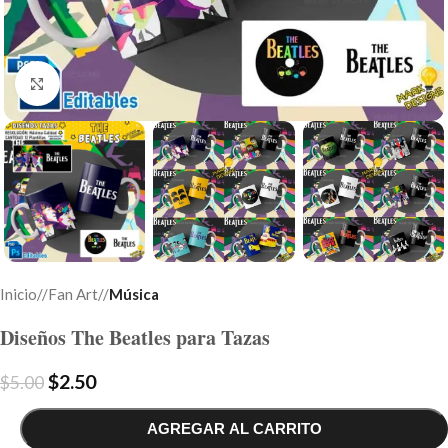
Click to enlarge
Inicio
/
Fan Art
/
Música
Diseños The Beatles para Tazas
$
2.50
$
5.00
AGREGAR AL CARRITO