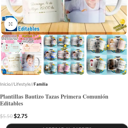
Click to enlarge
Inicio
/
Lifestyle
/
Familia
Plantillas Bautizo Tazas Primera Comunión
Editables
$
2.75
$
5.50