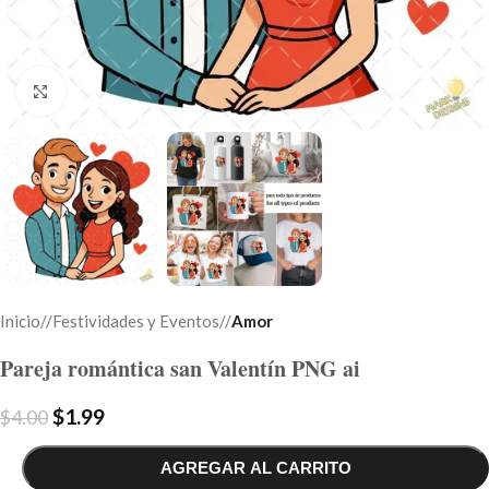
Click to enlarge
Inicio
/
Festividades y Eventos
/
Amor
Pareja romántica san Valentín PNG ai
$
1.99
$
4.00
AGREGAR AL CARRITO