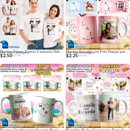
Diseños Futuro Esposo Camisetas Sublimables Editables
Diseños Iniciales con Foto Parejas para Tazas
Por: Mark Designs
Por: Mark Designs
$
2.50
$
2.25
$
5.00
$
4.50
Diseños Combinación Favorita Parejas Tazas Editables
Plantillas Bodas Casamiento Tazas Sublimables