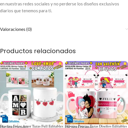
en nuestras redes sociales y no perderse los diseños exclusivos
diarios que tenemos para ti.
Valoraciones (0)
Productos relacionados
Diseños Fotos Amor Tazas Full Editables
Dibujos Parejas Tazas Diseños Editables
Por: Mark Designs
Por: Mark Designs