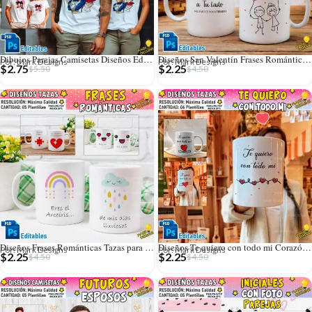
Dibujos Parejas Camisetas Diseños Editables
Diseños San Valentín Frases Románticas Tazas
Por: Mark Designs
Por: Mark Designs
$
2.75
$
2.25
$
5.50
$
4.50
Diseños Frases Románticas Tazas para San Valentín
Diseños Te quiero con todo mi Corazón para Tazas
Por: Mark Designs
Por: Mark Designs
$
2.25
$
2.25
$
4.50
$
4.50