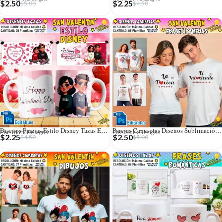
$
2.50
$
2.25
$
5.00
$
4.50
Diseños Parejas Estilo Disney Tazas Editables
Parejas Camisetas Diseños Sublimación Editables
Por: Mark Designs
Por: Mark Designs
$
2.25
$
2.50
$
4.50
$
5.00