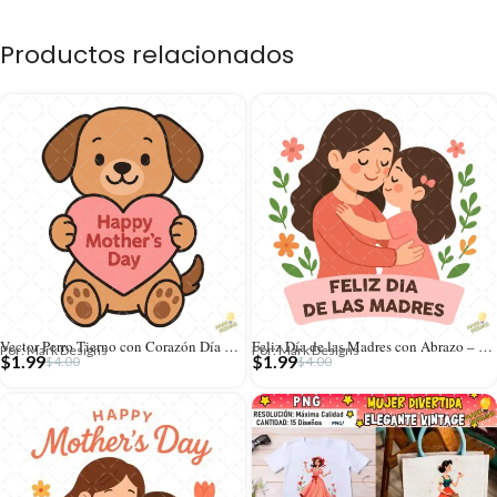
Productos relacionados
Vector Perro Tierno con Corazón Día de la Madre – Ilustración 4K para Stickers
Feliz Día de las Madres con Abrazo – Diseño Vectorial y PNG 4K
Por: Mark Designs
Por: Mark Designs
$
1.99
$
1.99
$
4.00
$
4.00