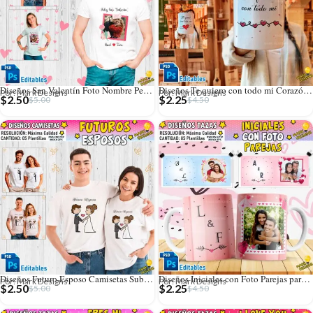
Diseños San Valentín Foto Nombre Personalizado Camisetas
Diseños Te quiero con todo mi Corazón para Tazas
Por: Mark Designs
Por: Mark Designs
$
2.50
$
2.25
$
5.00
$
4.50
Diseños Futuro Esposo Camisetas Sublimables Editables
Diseños Iniciales con Foto Parejas para Tazas
Por: Mark Designs
Por: Mark Designs
$
2.50
$
2.25
$
5.00
$
4.50