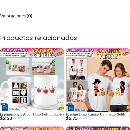
Valoraciones (0)
Productos relacionados
Diseños Fotos Amor Tazas Full Editables
Diseños Love Parejas Camisetas Sublimación
Por: Mark Designs
Por: Mark Designs
$
2.50
$
2.75
$
5.00
$
5.50