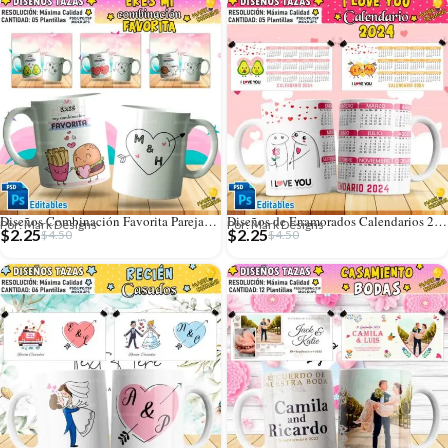
Diseños Combinación Favorita Parejas Tazas Editables
Diseños de Enamorados Calendarios 2024 para Tazas
Por: Mark Designs
Por: Mark Designs
$
2.25
$
2.25
$
4.50
$
4.50