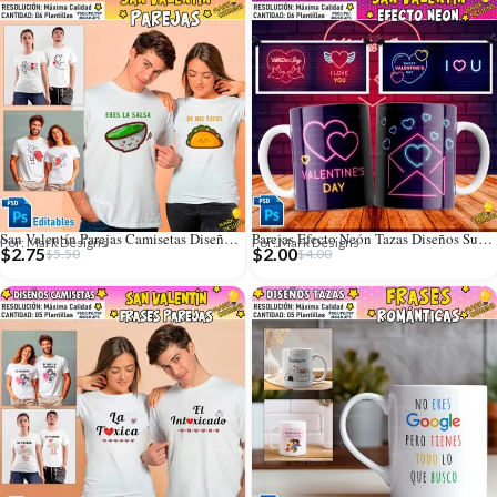
San Valentín Parejas Camisetas Diseños Editables
Parejas Efecto Neón Tazas Diseños Sublimación
Por: Mark Designs
Por: Mark Designs
$
2.75
$
2.00
$
5.50
$
4.00