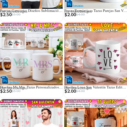
Parejas Camisetas Diseños Sublimación Editables
Frases Románticas Tazas Parejas San Valentín
Por: Mark Designs
Por: Mark Designs
$
2.50
$
2.00
$
5.00
$
4.00
Diseños Mr. Mrs. Tazas Personalizados Editables
Diseños Love San Valentín Tazas Editables
Por: Mark Designs
Por: Mark Designs
$
2.50
$
2.00
$
5.00
$
4.00