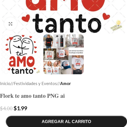
Click to enlarge
Inicio
/
Festividades y Eventos
/
Amor
Flork te amo tanto PNG ai
$
1.99
$
4.00
AGREGAR AL CARRITO