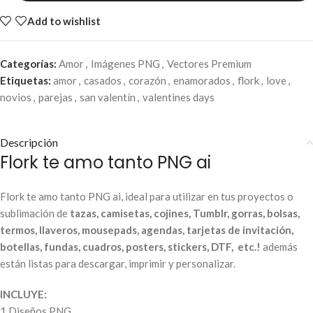
Add to wishlist
Categorías:
Amor
,
Imágenes PNG
,
Vectores Premium
Etiquetas:
amor
,
casados
,
corazón
,
enamorados
,
flork
,
love
,
novios
,
parejas
,
san valentín
,
valentines days
Descripción
Flork te amo tanto PNG ai
Flork te amo tanto PNG ai, ideal para utilizar en tus proyectos o
sublimación de
tazas, camisetas, cojines, Tumblr, gorras, bolsas,
termos, llaveros, mousepads, agendas, tarjetas de invitación,
botellas, fundas, cuadros, posters, stickers, DTF, etc.!
además
están listas para descargar, imprimir y personalizar.
INCLUYE:
1 Diseños PNG