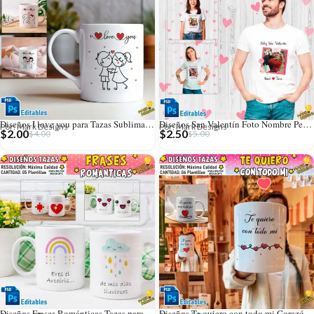
Diseños I love you para Tazas Sublimables
Diseños San Valentín Foto Nombre Personalizado Camisetas
Por: Mark Designs
Por: Mark Designs
$
2.00
$
2.50
$
4.00
$
5.00
Diseños Frases Románticas Tazas para San Valentín
Diseños Te quiero con todo mi Corazón para Tazas