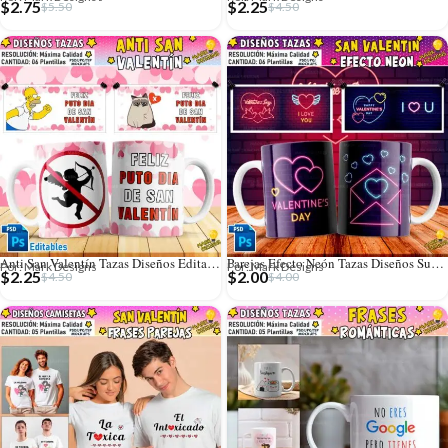
$
2.75
$
2.25
$
5.50
$
4.50
Anti San Valentín Tazas Diseños Editables
Parejas Efecto Neón Tazas Diseños Sublimación
Por: Mark Designs
Por: Mark Designs
$
2.25
$
2.00
$
4.50
$
4.00