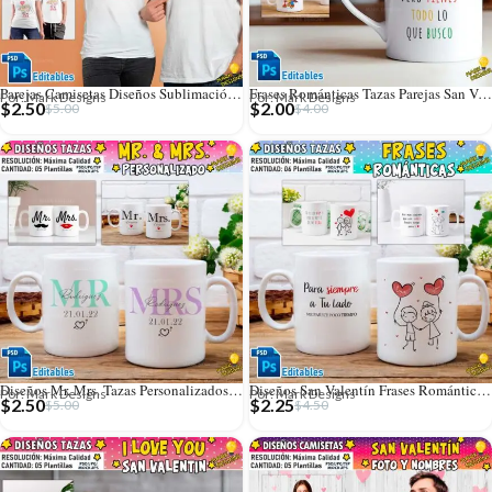
Parejas Camisetas Diseños Sublimación Editables
Frases Románticas Tazas Parejas San Valentín
Por: Mark Designs
Por: Mark Designs
$
2.50
$
2.00
$
5.00
$
4.00
Diseños Mr. Mrs. Tazas Personalizados Editables
Diseños San Valentín Frases Románticas Tazas
Por: Mark Designs
Por: Mark Designs
$
2.50
$
2.25
$
5.00
$
4.50