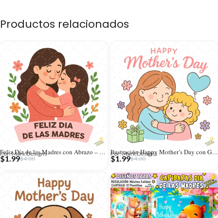
Productos relacionados
Feliz Día de las Madres con Abrazo – Diseño Vectorial y PNG 4K
Ilustración Happy Mother’s Day con Globo y Flores – AI SVG PNG 4K
Por: Mark Designs
Por: Mark Designs
$
1.99
$
1.99
$
4.00
$
4.00