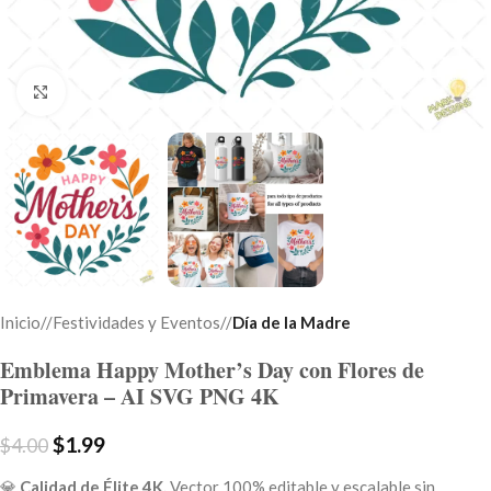
Click to enlarge
Inicio
/
Festividades y Eventos
/
Día de la Madre
Emblema Happy Mother’s Day con Flores de
Primavera – AI SVG PNG 4K
$
1.99
$
4.00
💎
Calidad de Élite 4K.
Vector 100% editable y escalable sin