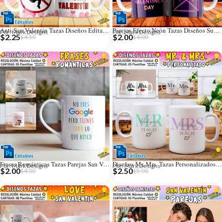
Anti San Valentín Tazas Diseños Editables
Parejas Efecto Neón Tazas Diseños Sublimación
Por: Mark Designs
Por: Mark Designs
$
2.25
$
2.00
$
4.50
$
4.00
Frases Románticas Tazas Parejas San Valentín
Diseños Mr. Mrs. Tazas Personalizados Editables
Por: Mark Designs
Por: Mark Designs
$
2.00
$
2.50
$
4.00
$
5.00