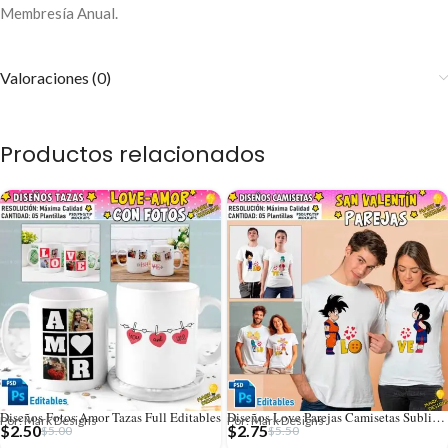
Membresía Anual.
Valoraciones (0)
Productos relacionados
Diseños Fotos Amor Tazas Full Editables
Diseños Love Parejas Camisetas Sublimación
Por: Mark Designs
Por: Mark Designs
$
2.50
$
2.75
$
5.00
$
5.50