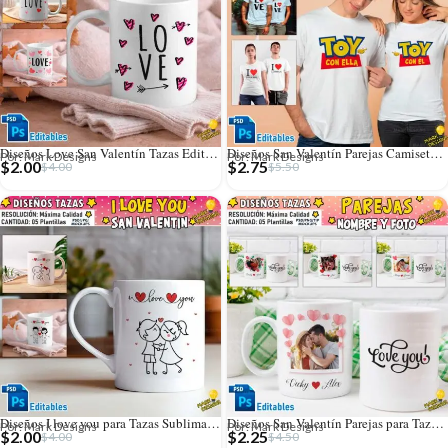
Diseños Love San Valentín Tazas Editables
Diseños San Valentín Parejas Camisetas Editables
Por: Mark Designs
Por: Mark Designs
$
2.00
$
2.75
$
4.00
$
5.50
Diseños I love you para Tazas Sublimables
Diseños San Valentín Parejas para Tazas con Foto
Por: Mark Designs
Por: Mark Designs
$
2.00
$
2.25
$
4.00
$
4.50