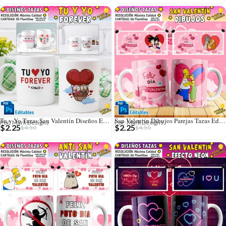
Tu y Yo Tazas San Valentín Diseños Editables
San Valentín Dibujos Parejas Tazas Editables
Por: Mark Designs
Por: Mark Designs
$
2.25
$
2.25
$
4.50
$
4.50