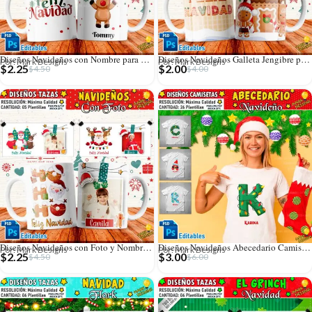
Diseños Navideños con Nombre para Tazas
Diseños Navideños Galleta Jengibre para Tazas
Por: Mark Designs
Por: Mark Designs
$
2.25
$
2.00
$
4.50
$
4.00
Diseños Navideños con Foto y Nombre Personalizado
Diseños Navideños Abecedario Camisetas
Por: Mark Designs
Por: Mark Designs
$
2.25
$
3.00
$
4.50
$
6.00