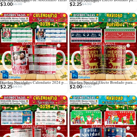
Por: Mark Designs
Por: Mark Designs
$
3.00
$
2.25
$
6.00
$
4.50
Diseños Navideños Calendario 2024 para Tazas
Diseños Navidad Efecto Bordado para Tazas
Por: Mark Designs
Por: Mark Designs
$
2.25
$
2.00
$
4.50
$
4.00