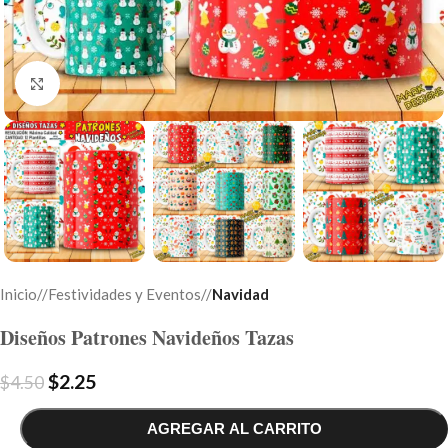
Click to enlarge
Inicio
/
Festividades y Eventos
/
Navidad
Diseños Patrones Navideños Tazas
$
2.25
$
4.50
AGREGAR AL CARRITO