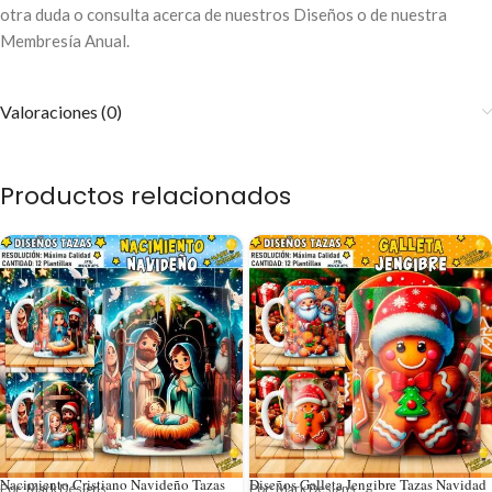
otra duda o consulta acerca de nuestros Diseños o de nuestra
Membresía Anual.
Valoraciones (0)
Productos relacionados
Nacimiento Cristiano Navideño Tazas
Diseños Galleta Jengibre Tazas Navidad
Por: Mark Designs
Por: Mark Designs