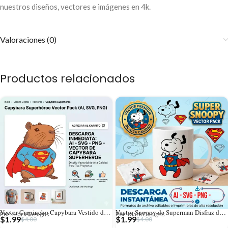
nuestros diseños, vectores e imágenes en 4k.
Valoraciones (0)
Productos relacionados
Vector Carpincho Capybara Vestido de Superman Superhéroe para Sublimación
Vector Snoopy de Superman Disfraz de Superhéroe para Sublimación
Por: Mark Designs
Por: Mark Designs
$
1.99
$
1.99
$
4.00
$
4.00