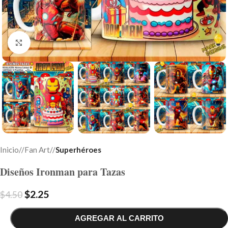
Click to enlarge
Inicio
/
Fan Art
/
Superhéroes
Diseños Ironman para Tazas
$
2.25
$
4.50
AGREGAR AL CARRITO