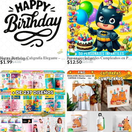
Happy Birthday Caligrafía Elegante – Diseño Vectorial y PNG 4K
Personajes Infantiles Cumpleaños en Png
Por: Mark Designs
Por: Mark Designs
$
1.99
$
12.50
$
4.00
$
25.00