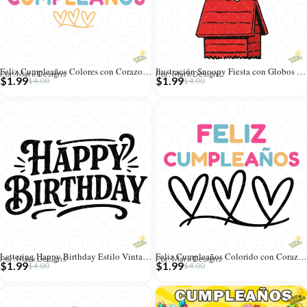
Feliz Cumpleaños Colores con Corazones – Diseño Vectorial y PNG 4K
Ilustración Snoopy Fiesta con Globos de Colores – Formato AI SVG PNG 4K
Por: Mark Designs
Por: Mark Designs
$
1.99
$
1.99
$
4.00
$
4.00
Lettering Happy Birthday Estilo Vintage – Formato AI SVG PNG 4K
Feliz Cumpleaños Colorido con Corazones – Diseño Vectorial y PNG 4K
Por: Mark Designs
Por: Mark Designs
$
1.99
$
1.99
$
4.00
$
4.00