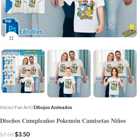
Click to enlarge
Inicio
/
Fan Art
/
Dibujos Animados
Diseños Cumpleaños Pokemón Camisetas Niños
$
3.50
$
7.00