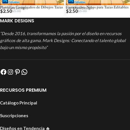
Plantillas Cumpleaños de Dibujos Tazas
Cumpleaños Niños para Tazas Editables
Por: Mark Designs
Por: Mark Designs
$
2.50
$
2.50
$
5.00
$
5.00
MARK DESIGNS
“Desde 2016, transformamos la pasión por el diseño en recursos
gráficos de alta gama. Mark Designs: Conectando el talento global
bajo un mismo propósito”
RECURSOS PREMIUM
Catálogo Principal
Suscripciones
Diseños en Tendencia
🔥