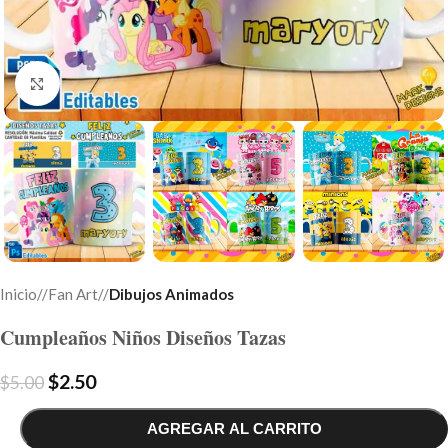
Click to enlarge
Inicio
/
Fan Art
/
Dibujos Animados
Cumpleaños Niños Diseños Tazas
$
2.50
$
5.00
AGREGAR AL CARRITO