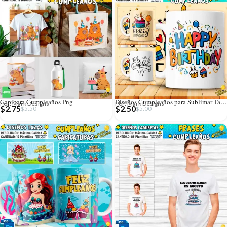
Capibara Cumpleaños Png
Diseños Cumpleaños para Sublimar Tazas
Por: Mark Designs
Por: Mark Designs
$
2.75
$
2.50
$
5.50
$
5.00