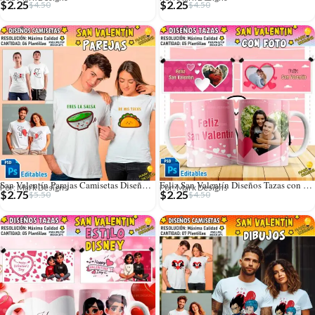
$
2.25
$
2.25
$
4.50
$
4.50
San Valentín Parejas Camisetas Diseños Editables
Feliz San Valentín Diseños Tazas con Foto
Por: Mark Designs
Por: Mark Designs
$
2.75
$
2.25
$
5.50
$
4.50