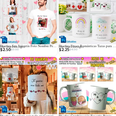
Diseños San Valentín Foto Nombre Personalizado Camisetas
Diseños Frases Románticas Tazas para San Valentín
Por: Mark Designs
Por: Mark Designs
$
2.50
$
2.25
$
5.00
$
4.50
Diseños Te quiero con todo mi Corazón para Tazas
Diseños Combinación Favorita Parejas Tazas Editables