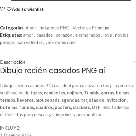
Add to wishlist
Categorías:
Amor
,
Imágenes PNG
,
Vectores Premium
Etiquetas:
amor
,
casados
,
corazón
,
enamorados
,
love
,
novios
,
parejas
,
san valentín
,
valentines days
Descripción
Dibujo recién casados PNG ai
Dibujo recién casados PNG ai, ideal para utilizar en tus proyectos o
sublimación de
tazas, camisetas, cojines, Tumblr, gorras, bolsas,
termos, llaveros, mousepads, agendas, tarjetas de invitación,
botellas, fundas, cuadros, posters, stickers, DTF, etc.!
además
están listas para descargar, imprimir y personalizar.
INCLUYE:
1 Diseños PNG