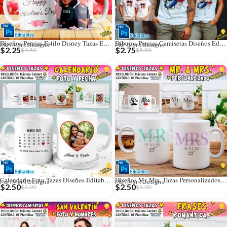
Diseños Parejas Estilo Disney Tazas Editables
Dibujos Parejas Camisetas Diseños Editables
Por: Mark Designs
Por: Mark Designs
$
2.25
$
2.75
$
4.50
$
5.50
Calendario Foto Tazas Diseños Editables con Fechas
Diseños Mr. Mrs. Tazas Personalizados Editables
Por: Mark Designs
Por: Mark Designs
$
2.50
$
2.50
$
5.00
$
5.00