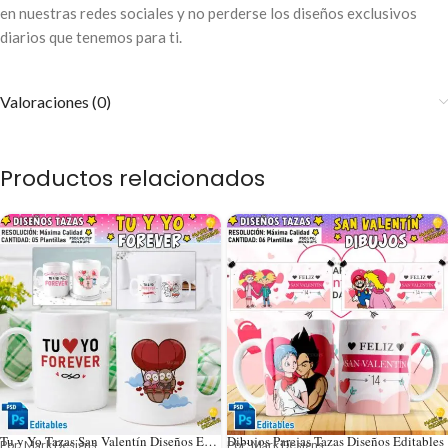
en nuestras redes sociales y no perderse los diseños exclusivos
diarios que tenemos para ti.
Valoraciones (0)
Productos relacionados
Tu y Yo Tazas San Valentín Diseños Editables
Dibujos Parejas Tazas Diseños Editables
Por: Mark Designs
Por: Mark Designs