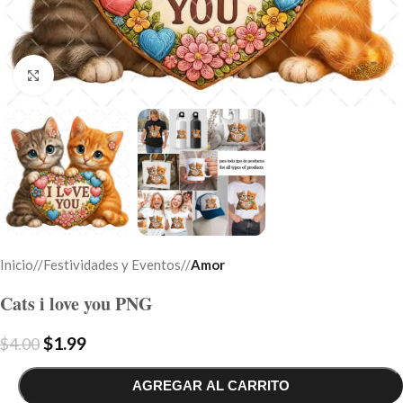
Click to enlarge
Inicio
/
Festividades y Eventos
/
Amor
Cats i love you PNG
$
1.99
$
4.00
AGREGAR AL CARRITO