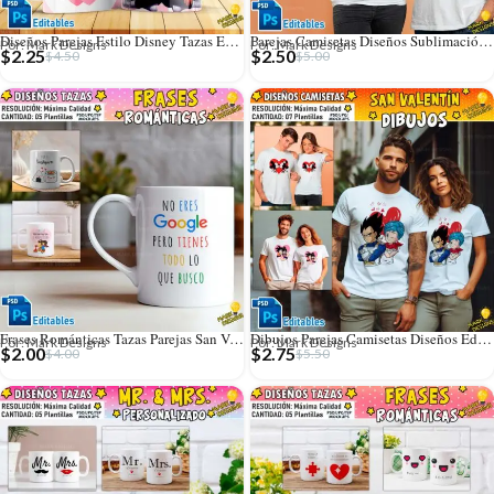
Diseños Parejas Estilo Disney Tazas Editables
Parejas Camisetas Diseños Sublimación Editables
Por: Mark Designs
Por: Mark Designs
$
2.25
$
2.50
$
4.50
$
5.00
Frases Románticas Tazas Parejas San Valentín
Dibujos Parejas Camisetas Diseños Editables
Por: Mark Designs
Por: Mark Designs
$
2.00
$
2.75
$
4.00
$
5.50