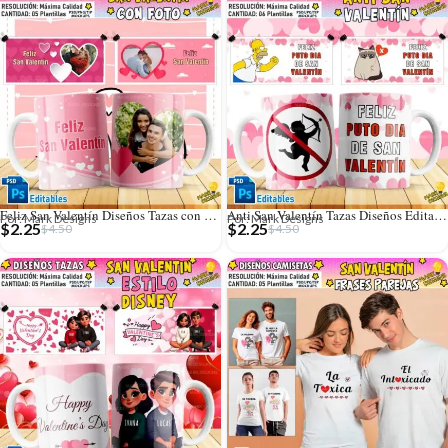
Feliz San Valentín Diseños Tazas con Foto
Anti San Valentín Tazas Diseños Editables
Por: Mark Designs
Por: Mark Designs
$
2.25
$
2.25
$
4.50
$
4.50