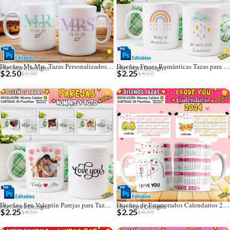
Diseños Mr. Mrs. Tazas Personalizados Editables
Diseños Frases Románticas Tazas para San Valentín
Por: Mark Designs
Por: Mark Designs
$
2.50
$
2.25
$
5.00
$
4.50
Diseños San Valentín Parejas para Tazas con Foto
Diseños de Enamorados Calendarios 2024 para Tazas
Por: Mark Designs
Por: Mark Designs
$
2.25
$
2.25
$
4.50
$
4.50