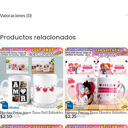
Valoraciones (0)
Productos relacionados
Diseños Fotos Amor Tazas Full Editables
Dibujos Parejas Tazas Diseños Editables
Por: Mark Designs
Por: Mark Designs
$
2.50
$
2.25
$
5.00
$
4.50