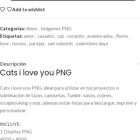
Add to wishlist
Categorías:
Amor
,
Imágenes PNG
Etiquetas:
amor
,
casados
,
cat
,
corazón
,
enamorados
,
flores
,
love
,
novios
,
parejas
,
san valentín
,
valentines days
Descripción
Cats i love you PNG
Cats i love you PNG, ideal para utilizar en tus proyectos o
sublimación de tazas, camisetas, Tumblr, vasos, cojines,
scrapbooking y más, además están listas para descargar, imprimir y
personalizar.
INCLUYE:
1 Diseños PNG
4000 x 4000