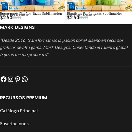
Super papá Diseños Tazas Sublimación
Plantillas Papás Tazas Sublimables
Por: Mark Designs
Por: Mark Designs
$
2.50
$
2.50
$
5.00
$
5.00
MARK DESIGNS
“Desde 2016, transformamos la pasión por el diseño en recursos
gráficos de alta gama. Mark Designs: Conectando el talento global
bajo un mismo propósito”
RECURSOS PREMIUM
Catálogo Principal
Suscripciones