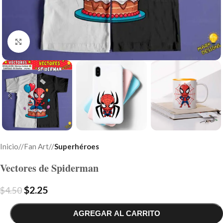
Click to enlarge
Inicio
/
Fan Art
/
Superhéroes
Vectores de Spiderman
$
2.25
$
4.50
AGREGAR AL CARRITO