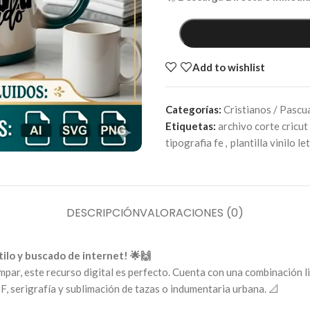
Add to wishlist
Categorías:
Cristianos / Pascu
Etiquetas:
archivo corte cricut
tipografia fe
,
plantilla vinilo le
DESCRIPCIÓN
VALORACIONES (0)
stilo y buscado de internet! 🌟🙌
mpar, este recurso digital es perfecto. Cuenta con una combinación l
TF, serigrafía y sublimación de tazas o indumentaria urbana. 📐