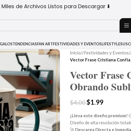
 Miles de Archivos Listos para Descargar ⬇️
EGALOS
TENDENCIAS
FAN ART
FESTIVIDADES Y EVENTOS
LIFESTYLE
SUSC
Inicio
/
Festividades y Eventos
/
Vector Frase Cristiana Confí
Vector Frase 
Obrando Subl
$
1.99
$
4.00
¡Lleva este diseño premium!
G
Diseño de alta resolución tota
🚀
Descarga Directa e Inmedia