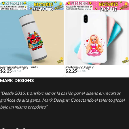
Vectores de Angry Birds
Vectores de Barbie
Por: Mark Designs
Por: Mark Designs
$
2.25
$
2.25
$
4.50
$
4.50
MARK DESIGNS
“Desde 2016, transformamos la pasión por el diseño en recursos
gráficos de alta gama. Mark Designs: Conectando el talento global
bajo un mismo propósito”