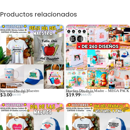
Productos relacionados
Vectores Dia del Maestro
Diseños Día de la Madre – MEGA PACK
Por: Mark Designs
Por: Mark Designs
$
3.00
$
19.99
$
6.00
$
66.00