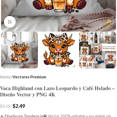
Click to enlarge
Inicio
/
Vectores Premium
Vaca Highland con Lazo Leopardo y Café Helado –
Diseño Vector y PNG 4K
$
2.49
$
5.00
🔥
Diseño en Tendencia💎
Vector 100% editable y escalable sin