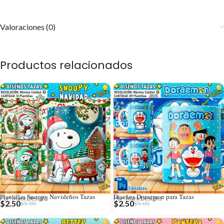
Valoraciones (0)
Productos relacionados
Plantillas Snoopy Navideños Tazas
Diseños Doraemon para Tazas
Por: Mark Designs
Por: Mark Designs
$
2.50
$
2.50
$
5.00
$
5.00