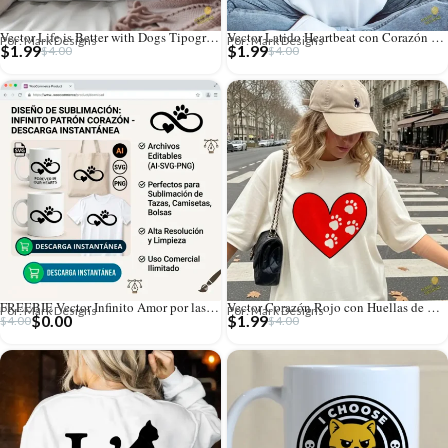
Vector Life is Better with Dogs Tipografía con Huellas para Sublimar
Vector Latido Heartbeat con Corazón y Huellas para Sublimación
Por: Mark Designs
Por: Mark Designs
$
1.99
$
1.99
$
4.00
$
4.00
FREEBIE Vector Infinito Amor por las Mascotas Gratis
Vector Corazón Rojo con Huellas de Mascota para Sublimación
Por: Mark Designs
Por: Mark Designs
$
0.00
$
1.99
$
4.00
$
4.00