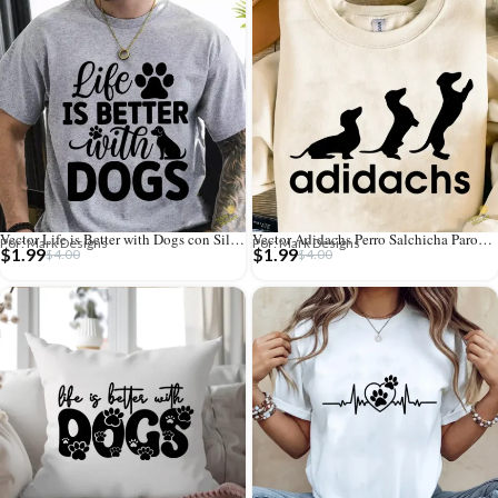
Vector Life is Better with Dogs con Silueta de Perro para Sublimar
Vector Adidachs Perro Salchicha Parodia Deportiva para Sublimación
Por: Mark Designs
Por: Mark Designs
$
1.99
$
1.99
$
4.00
$
4.00