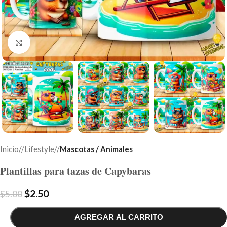
Click to enlarge
Inicio
/
Lifestyle
/
Mascotas / Animales
Plantillas para tazas de Capybaras
$
2.50
$
5.00
AGREGAR AL CARRITO