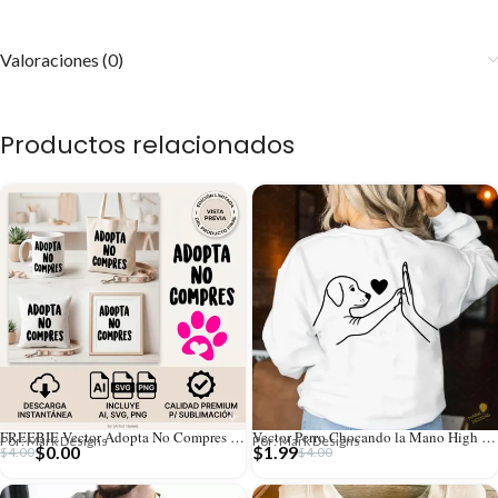
Valoraciones (0)
Productos relacionados
FREEBIE Vector Adopta No Compres con Huella Rosa Gratis
Vector Perro Chocando la Mano High Five Line Art para Sublimación
Por: Mark Designs
Por: Mark Designs
$
0.00
$
1.99
$
4.00
$
4.00