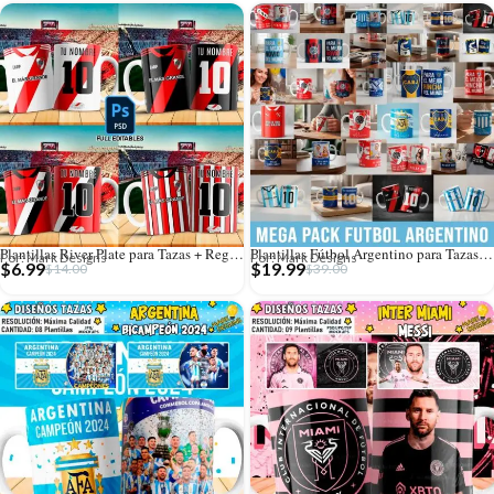
Plantillas River Plate para Tazas + Regalos
Plantillas Fútbol Argentino para Tazas ⭐⭐⭐+ Regalos – MEGA PACK 🇦🇷
Por: Mark Designs
Por: Mark Designs
$
6.99
$
19.99
$
14.00
$
39.00