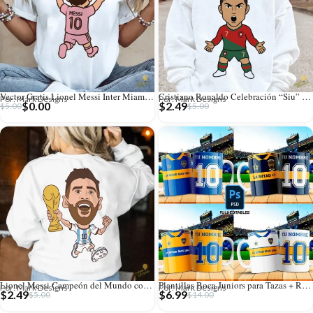
Vector Gratis Lionel Messi Inter Miami Celebración Rosa 10 para Sublimación
Cristiano Ronaldo Celebración “Siu” – Vector de Fútbol Portugal
Por: Mark Designs
Por: Mark Designs
$
0.00
$
2.49
$
5.00
$
5.00
Lionel Messi Campeón del Mundo con Trofeo – Vector para Sublimación
Plantillas Boca Juniors para Tazas + Regalos
Por: Mark Designs
Por: Mark Designs
$
2.49
$
6.99
$
5.00
$
14.00