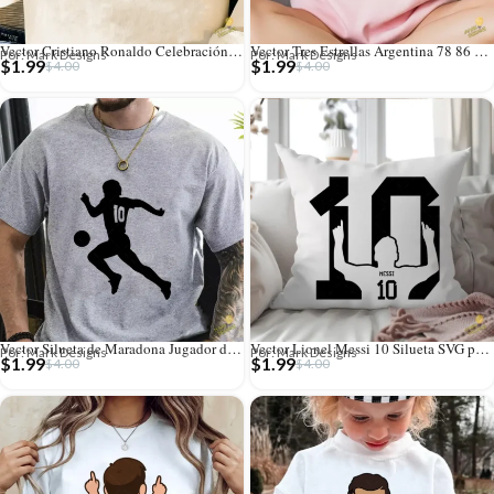
Vector Cristiano Ronaldo Celebración Siuuu para Sublimación
Vector Tres Estrellas Argentina 78 86 22 para Productos Personalizados
Por: Mark Designs
Por: Mark Designs
$
1.99
$
1.99
$
4.00
$
4.00
Vector Silueta de Maradona Jugador de Fútbol 10 para Estampados
Vector Lionel Messi 10 Silueta SVG para Estampar Camisetas
Por: Mark Designs
Por: Mark Designs
$
1.99
$
1.99
$
4.00
$
4.00