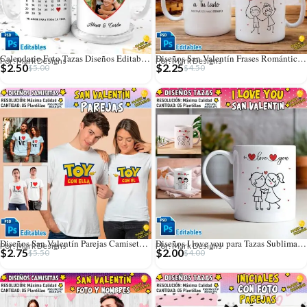
Calendario Foto Tazas Diseños Editables con Fechas
Diseños San Valentín Frases Románticas Tazas
Por: Mark Designs
Por: Mark Designs
$
2.50
$
2.25
$
5.00
$
4.50
Diseños San Valentín Parejas Camisetas Editables
Diseños I love you para Tazas Sublimables
Por: Mark Designs
Por: Mark Designs
$
2.75
$
2.00
$
5.50
$
4.00