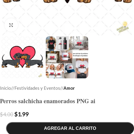
Click to enlarge
Inicio
/
Festividades y Eventos
/
Amor
Perros salchicha enamorados PNG ai
$
1.99
$
4.00
AGREGAR AL CARRITO