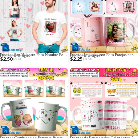
Diseños San Valentín Foto Nombre Personalizado Camisetas
Diseños Iniciales con Foto Parejas para Tazas
Por: Mark Designs
Por: Mark Designs
$
2.50
$
2.25
$
5.00
$
4.50
Diseños Combinación Favorita Parejas Tazas Editables
Diseños de Enamorados Calendarios 2024 para Tazas