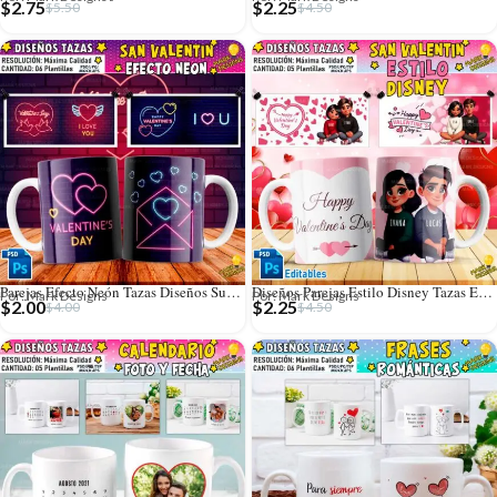
$
2.75
$
2.25
$
5.50
$
4.50
Parejas Efecto Neón Tazas Diseños Sublimación
Diseños Parejas Estilo Disney Tazas Editables
Por: Mark Designs
Por: Mark Designs
$
2.00
$
2.25
$
4.00
$
4.50