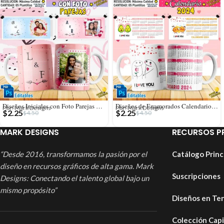
Diseños Iniciales con Foto Parejas para Tazas
Diseños de Enamorados Calendarios 2024 para Tazas
Por: Mark Designs
Por: Mark Designs
$
2.25
$
2.25
$
4.50
$
4.50
MARK DESIGNS
RECURSOS P
“Desde 2016, transformamos la pasión por el
Catálogo Princ
diseño en recursos gráficos de alta gama. Mark
Suscripciones
Designs: Conectando el talento global bajo un
mismo propósito”
Diseños en Te
Colección Cap