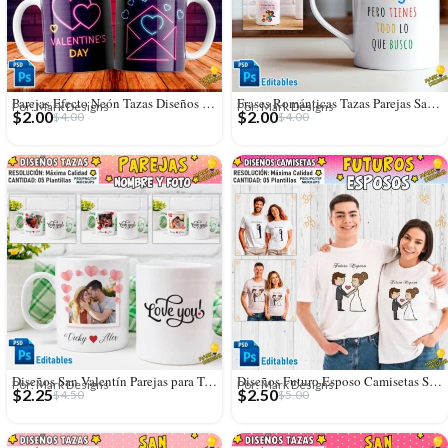
Parejas Efecto Neón Tazas Diseños Sublimación
Frases Románticas Tazas Parejas San Valentín
Por: Mark Designs
Por: Mark Designs
$
2.00
$
2.00
$
4.00
$
4.00
Diseños San Valentín Parejas para Tazas con Foto
Diseños Futuro Esposo Camisetas Sublimables Editables
Por: Mark Designs
Por: Mark Designs
$
2.25
$
2.50
$
4.50
$
5.00