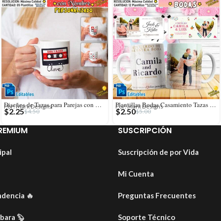
Diseños de Tazas para Parejas con Nombres Personalizado
Plantillas Bodas Casamiento Tazas Sublimables
Por: Mark Designs
Por: Mark Designs
$
2.25
$
2.50
$
4.50
$
5.00
REMIUM
SUSCRIPCIÓN
ipal
Suscripción de por Vida
Mi Cuenta
ndencia
🔥
Preguntas Frecuentes
ibara
🦫
Soporte Técnico