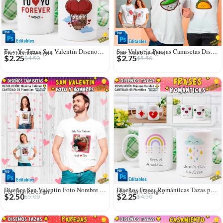
Tu y Yo Tazas San Valentín Diseños Editables
San Valentín Parejas Camisetas Diseños Editables
Por: Mark Designs
Por: Mark Designs
$
2.25
$
2.75
$
4.50
$
5.50
Diseños San Valentín Foto Nombre Personalizado Camisetas
Diseños Frases Románticas Tazas para San Valentín
Por: Mark Designs
Por: Mark Designs
$
2.50
$
2.25
$
5.00
$
4.50