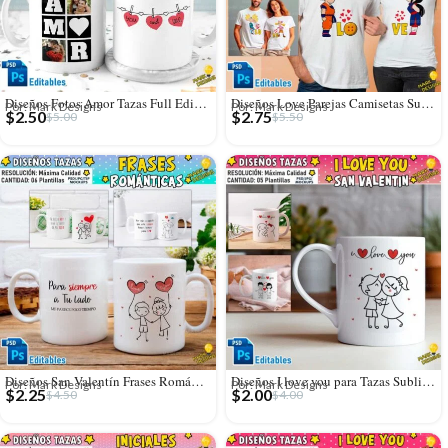
Diseños Fotos Amor Tazas Full Editables
Diseños Love Parejas Camisetas Sublimación
Por: Mark Designs
Por: Mark Designs
$
2.50
$
2.75
$
5.00
$
5.50
Diseños San Valentín Frases Románticas Tazas
Diseños I love you para Tazas Sublimables
Por: Mark Designs
Por: Mark Designs
$
2.25
$
2.00
$
4.50
$
4.00