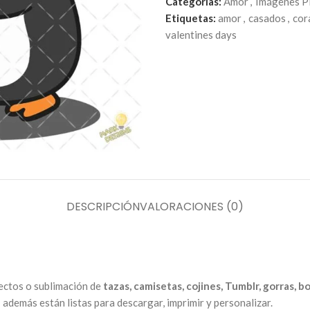
Categorías:
Amor
,
Imágenes 
Etiquetas:
amor
,
casados
,
cor
valentines days
DESCRIPCIÓN
VALORACIONES (0)
yectos o sublimación de
tazas, camisetas, cojines, Tumblr, gorras, b
!
además están listas para descargar, imprimir y personalizar.