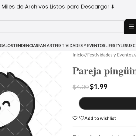
 Miles de Archivos Listos para Descargar ⬇️
EGALOS
TENDENCIAS
FAN ART
FESTIVIDADES Y EVENTOS
LIFESTYLE
SUSC
Inicio
/
Festividades y Eventos
/
Pareja pingüi
$
1.99
$
4.00
Add to wishlist