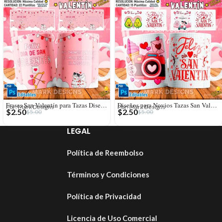
Frases San Valentín para Tazas Diseños
Diseños para Novios Tazas San Valentín
Por: Mark Designs
Por: Mark Designs
$
2.50
$
2.50
$
5.00
$
5.00
LEGAL
Política de Reembolso
Términos y Condiciones
Política de Privacidad
Licencia de Uso Comercial