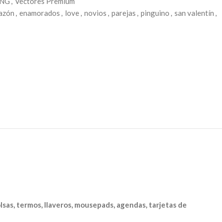
PNG
,
Vectores Premium
azón
,
enamorados
,
love
,
novios
,
parejas
,
pinguino
,
san valentín
,
olsas, termos, llaveros, mousepads, agendas, tarjetas de