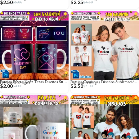
$
2.50
$
2.25
$
5.00
$
4.50
Parejas Efecto Neón Tazas Diseños Sublimación
Parejas Camisetas Diseños Sublimación Editables
Por: Mark Designs
Por: Mark Designs
$
2.00
$
2.50
$
4.00
$
5.00