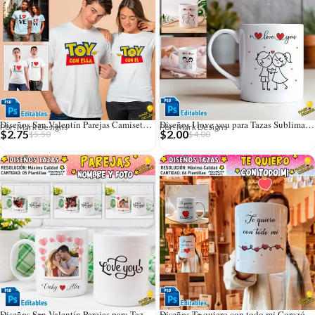
Diseños San Valentín Parejas Camisetas Editables
Diseños I love you para Tazas Sublimables
Por: Mark Designs
Por: Mark Designs
$
2.75
$
2.00
$
5.50
$
4.00
Diseños San Valentín Parejas para Tazas con Foto
Diseños Te quiero con todo mi Corazón para Tazas