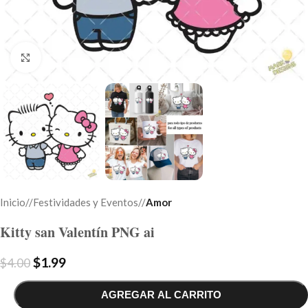
Click to enlarge
Inicio
/
Festividades y Eventos
/
Amor
Kitty san Valentín PNG ai
$
1.99
$
4.00
AGREGAR AL CARRITO