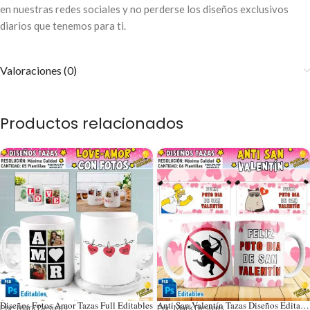
en nuestras redes sociales y no perderse los diseños exclusivos
diarios que tenemos para ti.
Valoraciones (0)
Productos relacionados
Diseños Fotos Amor Tazas Full Editables
Anti San Valentín Tazas Diseños Editables
Por: Mark Designs
Por: Mark Designs