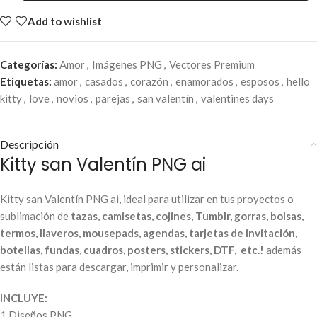
Add to wishlist
Categorías:
Amor
,
Imágenes PNG
,
Vectores Premium
Etiquetas:
amor
,
casados
,
corazón
,
enamorados
,
esposos
,
hello
kitty
,
love
,
novios
,
parejas
,
san valentín
,
valentines days
Descripción
Kitty san Valentín PNG ai
Kitty san Valentín PNG ai, ideal para utilizar en tus proyectos o
sublimación de
tazas, camisetas, cojines, Tumblr, gorras, bolsas,
termos, llaveros, mousepads, agendas, tarjetas de invitación,
botellas, fundas, cuadros, posters, stickers, DTF, etc.!
además
están listas para descargar, imprimir y personalizar.
INCLUYE:
1 Diseños PNG