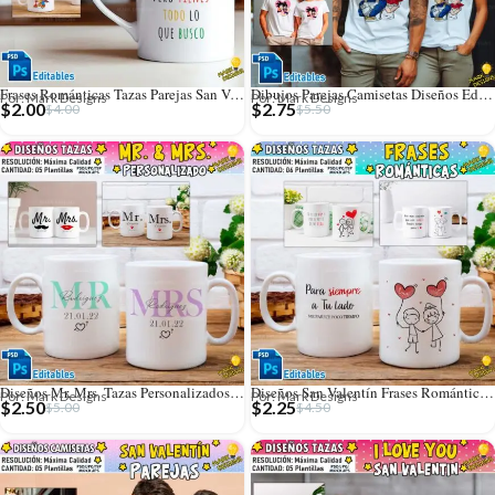
Frases Románticas Tazas Parejas San Valentín
Dibujos Parejas Camisetas Diseños Editables
Por: Mark Designs
Por: Mark Designs
$
2.00
$
2.75
$
4.00
$
5.50
Diseños Mr. Mrs. Tazas Personalizados Editables
Diseños San Valentín Frases Románticas Tazas
Por: Mark Designs
Por: Mark Designs
$
2.50
$
2.25
$
5.00
$
4.50