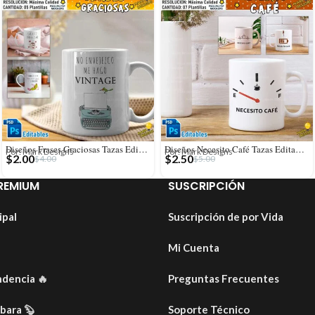
Diseños Frases Graciosas Tazas Editables
Diseños Necesito Café Tazas Editables
Por: Mark Designs
Por: Mark Designs
$
2.00
$
2.50
$
4.00
$
5.00
REMIUM
SUSCRIPCIÓN
ipal
Suscripción de por Vida
Mi Cuenta
ndencia
🔥
Preguntas Frecuentes
ibara
🦫
Soporte Técnico