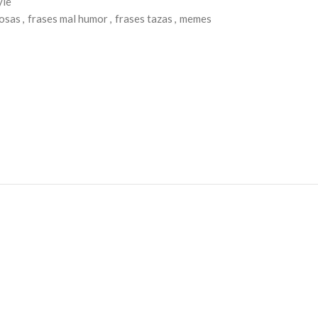
yle
iosas
,
frases mal humor
,
frases tazas
,
memes