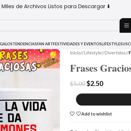
 Miles de Archivos Listos para Descargar ⬇️
EGALOS
TENDENCIAS
FAN ART
FESTIVIDADES Y EVENTOS
LIFESTYLE
SUSC
Inicio
/
Lifestyle
/
Divertidos
/
F
Frases Gracio
$
2.50
$
5.00
Add to wishlist