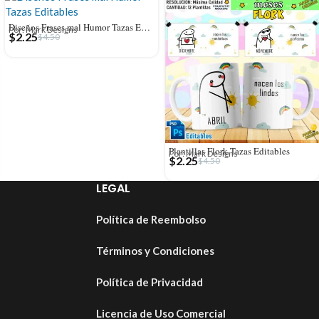
Diseños Frases mal Humor Tazas Editables
Por: Mark Designs
$
2.25
$
4.50
Plantillas Flork Tazas Editables
Por: Mark Designs
$
2.25
$
4.50
LEGAL
Política de Reembolso
Términos y Condiciones
Política de Privacidad
Licencia de Uso Comercial