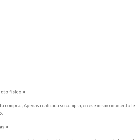
to físico
◄
ar tu compra. ¡Apenas realizada su compra, en ese mismo momento le
o.
as
◄