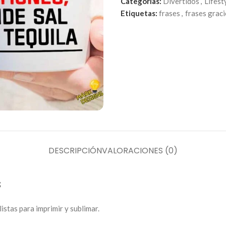
Categorías:
Divertidos
,
Lifest
Etiquetas:
frases
,
frases grac
DESCRIPCIÓN
VALORACIONES (0)
s
istas para imprimir y sublimar.