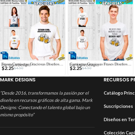
Frases Camisetas Graciosas Diseños Editables
Camisetas Graciosas Frases Diseños Editables
Por: Mark Designs
Por: Mark Designs
$
2.25
$
2.25
$
4.50
$
4.50
MARK DESIGNS
RECURSOS P
“Desde 2016, transformamos la pasión por el
Catálogo Princ
diseño en recursos gráficos de alta gama. Mark
Suscripciones
Designs: Conectando el talento global bajo un
mismo propósito”
Diseños en Te
Colección Cap