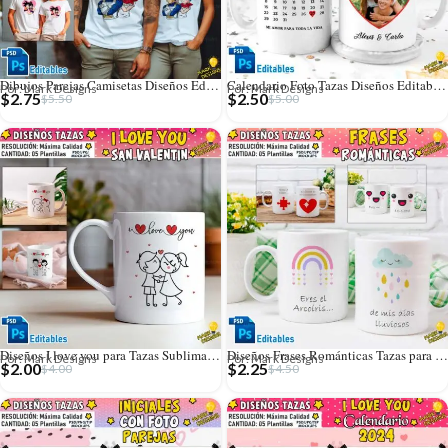
Dibujos Parejas Camisetas Diseños Editables
Calendario Foto Tazas Diseños Editables con Fechas
Por: Mark Designs
Por: Mark Designs
$
2.75
$
2.50
$
5.50
$
5.00
Diseños I love you para Tazas Sublimables
Diseños Frases Románticas Tazas para San Valentín
Por: Mark Designs
Por: Mark Designs
$
2.00
$
2.25
$
4.00
$
4.50