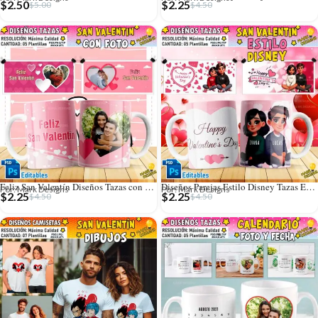
$
2.50
$
2.25
$
5.00
$
4.50
Feliz San Valentín Diseños Tazas con Foto
Diseños Parejas Estilo Disney Tazas Editables
Por: Mark Designs
Por: Mark Designs
$
2.25
$
2.25
$
4.50
$
4.50