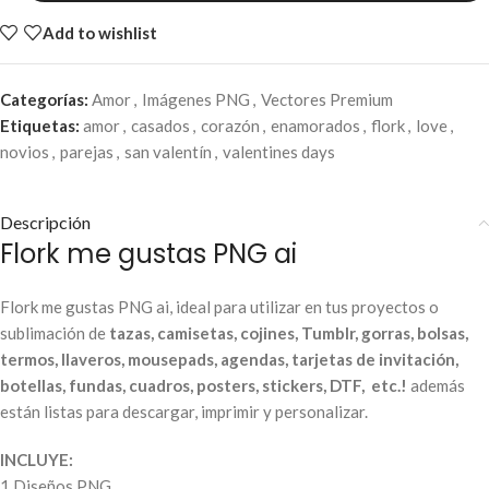
Add to wishlist
Categorías:
Amor
,
Imágenes PNG
,
Vectores Premium
Etiquetas:
amor
,
casados
,
corazón
,
enamorados
,
flork
,
love
,
novios
,
parejas
,
san valentín
,
valentines days
Descripción
Flork me gustas PNG ai
Flork me gustas PNG ai, ideal para utilizar en tus proyectos o
sublimación de
tazas, camisetas, cojines, Tumblr, gorras, bolsas,
termos, llaveros, mousepads, agendas, tarjetas de invitación,
botellas, fundas, cuadros, posters, stickers, DTF, etc.!
además
están listas para descargar, imprimir y personalizar.
INCLUYE:
1 Diseños PNG