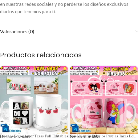
en nuestras redes sociales y no perderse los diseños exclusivos
diarios que tenemos para ti.
Valoraciones (0)
Productos relacionados
Diseños Fotos Amor Tazas Full Editables
San Valentín Dibujos Parejas Tazas Editables
Por: Mark Designs
Por: Mark Designs