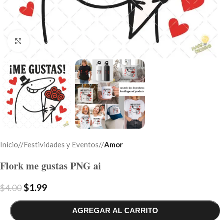
Click to enlarge
Inicio
/
Festividades y Eventos
/
Amor
Flork me gustas PNG ai
$
1.99
$
4.00
AGREGAR AL CARRITO