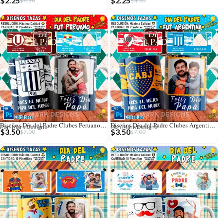
$
2.25
$
2.25
$
4.50
$
4.50
Diseños Día del Padre Clubes Peruanos para Tazas
Diseños Día del Padre Clubes Argentinos para Tazas
Por: Mark Designs
Por: Mark Designs
$
3.50
$
3.50
$
7.00
$
7.00