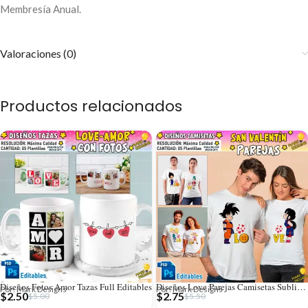
Membresía Anual.
Valoraciones (0)
Productos relacionados
Diseños Fotos Amor Tazas Full Editables
Diseños Love Parejas Camisetas Sublimación
Por: Mark Designs
Por: Mark Designs
$
2.50
$
2.75
$
5.00
$
5.50