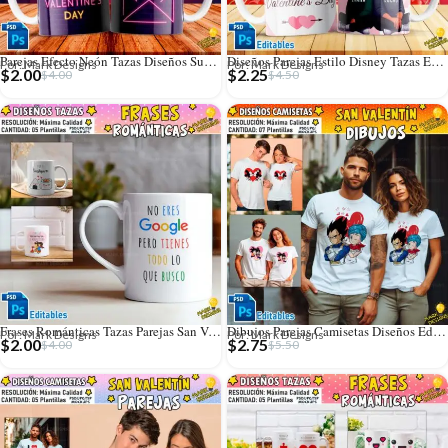
Parejas Efecto Neón Tazas Diseños Sublimación
Diseños Parejas Estilo Disney Tazas Editables
Por: Mark Designs
Por: Mark Designs
$
2.00
$
2.25
$
4.00
$
4.50
Frases Románticas Tazas Parejas San Valentín
Dibujos Parejas Camisetas Diseños Editables
Por: Mark Designs
Por: Mark Designs
$
2.00
$
2.75
$
4.00
$
5.50