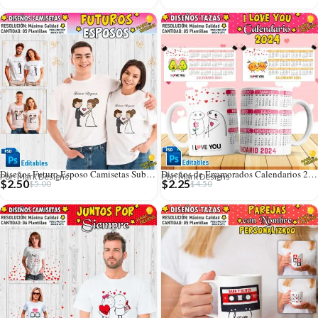
Diseños Futuro Esposo Camisetas Sublimables Editables
Diseños de Enamorados Calendarios 2024 para Tazas
Por: Mark Designs
Por: Mark Designs
$
2.50
$
2.25
$
5.00
$
4.50