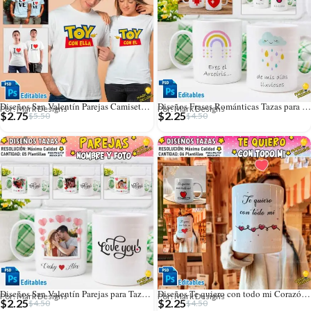
Diseños San Valentín Parejas Camisetas Editables
Diseños Frases Románticas Tazas para San Valentín
Por: Mark Designs
Por: Mark Designs
$
2.75
$
2.25
$
5.50
$
4.50
Diseños San Valentín Parejas para Tazas con Foto
Diseños Te quiero con todo mi Corazón para Tazas
Por: Mark Designs
Por: Mark Designs
$
2.25
$
2.25
$
4.50
$
4.50