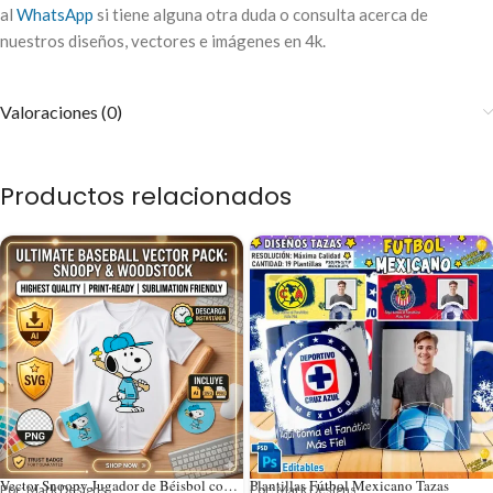
al
WhatsApp
si tiene alguna otra duda o consulta acerca de
nuestros diseños, vectores e imágenes en 4k.
Valoraciones (0)
Productos relacionados
Vector Snoopy Jugador de Béisbol con Woodstock para Sublimación
Plantillas Fútbol Mexicano Tazas
Por: Mark Designs
Por: Mark Designs