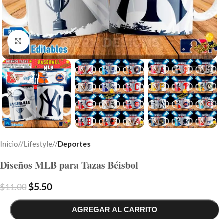
Click to enlarge
Inicio
/
Lifestyle
/
Deportes
Diseños MLB para Tazas Béisbol
$
5.50
$
11.00
AGREGAR AL CARRITO