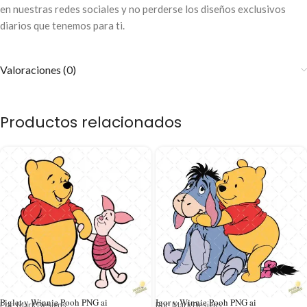
en nuestras redes sociales y no perderse los diseños exclusivos
diarios que tenemos para ti.
Valoraciones (0)
Productos relacionados
Piglet y Winnie Pooh PNG ai
Igor y Winnie Pooh PNG ai
Por: Mark Designs
Por: Mark Designs