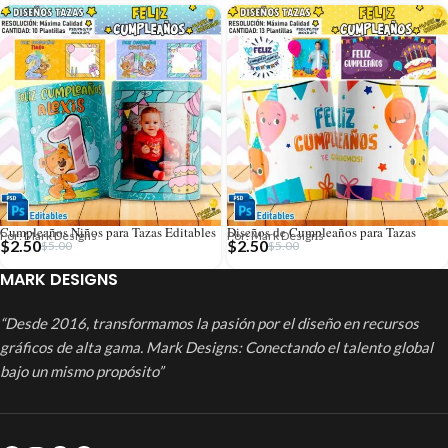
Cumpleaños Niños para Tazas Editables
Diseños de Cumpleaños para Tazas
Por: Mark Designs
Por: Mark Designs
$
2.50
$
2.50
$
5.00
$
5.00
MARK DESIGNS
“Desde 2016, transformamos la pasión por el diseño en recursos
gráficos de alta gama. Mark Designs: Conectando el talento global
bajo un mismo propósito”