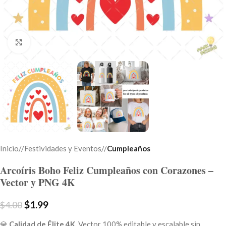
Click to enlarge
Inicio
/
Festividades y Eventos
/
Cumpleaños
Arcoíris Boho Feliz Cumpleaños con Corazones –
Vector y PNG 4K
$
1.99
$
4.00
💎
Calidad de Élite 4K.
Vector 100% editable y escalable sin