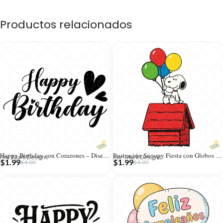
Productos relacionados
Happy Birthday con Corazones – Diseño Caligráfico Vector y PNG 4K
Ilustración Snoopy Fiesta con Globos de Colores – Formato AI SVG PNG 4K
Por: Mark Designs
Por: Mark Designs
$
1.99
$
1.99
$
4.00
$
4.00