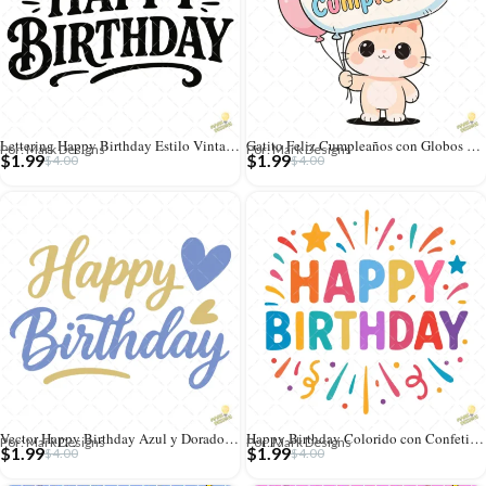
Lettering Happy Birthday Estilo Vintage – Formato AI SVG PNG 4K
Gatito Feliz Cumpleaños con Globos – Diseño Vectorial y PNG 4K
Por: Mark Designs
Por: Mark Designs
$
1.99
$
1.99
$
4.00
$
4.00
Vector Happy Birthday Azul y Dorado – Ilustración 4K para DTF y Stickers
Happy Birthday Colorido con Confeti – Diseño Vectorial y PNG 4K
Por: Mark Designs
Por: Mark Designs
$
1.99
$
1.99
$
4.00
$
4.00