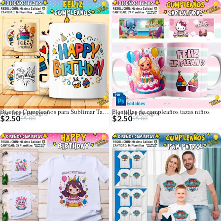
Diseños Cumpleaños para Sublimar Tazas
Plantillas de cumpleaños tazas niños
Por: Mark Designs
Por: Mark Designs
$
2.50
$
2.50
$
5.00
$
5.00