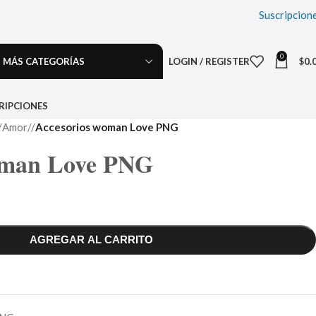
Suscripcion
0
MÁS CATEGORÍAS
LOGIN / REGISTER
$
0.
RIPCIONES
Amor
/
Accesorios woman Love PNG
oman Love PNG
AGREGAR AL CARRITO