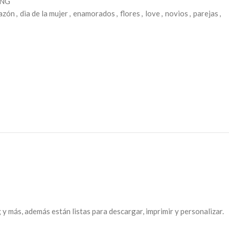
PNG
azón
,
dia de la mujer
,
enamorados
,
flores
,
love
,
novios
,
parejas
,
y más, además están listas para descargar, imprimir y personalizar.