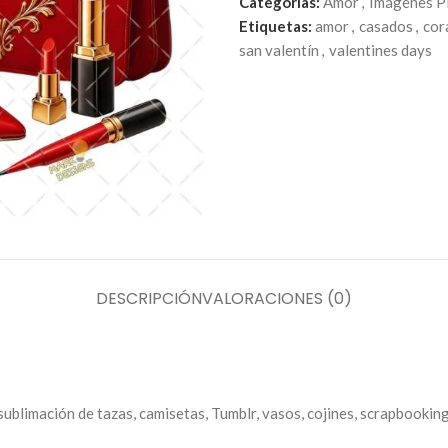
Categorías:
Amor
,
Imágenes 
Etiquetas:
amor
,
casados
,
cor
san valentín
,
valentines days
DESCRIPCIÓN
VALORACIONES (0)
blimación de tazas, camisetas, Tumblr, vasos, cojines, scrapbooking 