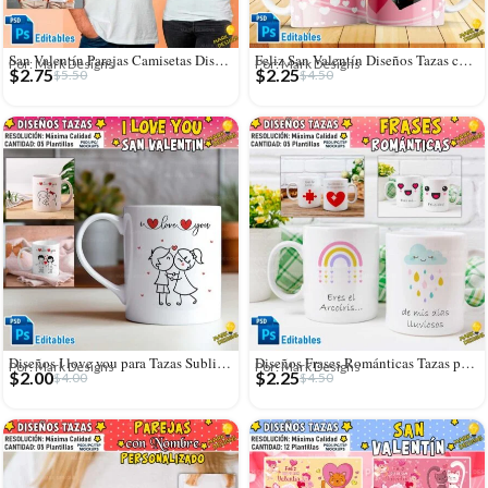
San Valentín Parejas Camisetas Diseños Editables
Feliz San Valentín Diseños Tazas con Foto
Por: Mark Designs
Por: Mark Designs
$
2.75
$
2.25
$
5.50
$
4.50
Diseños I love you para Tazas Sublimables
Diseños Frases Románticas Tazas para San Valentín
Por: Mark Designs
Por: Mark Designs
$
2.00
$
2.25
$
4.00
$
4.50