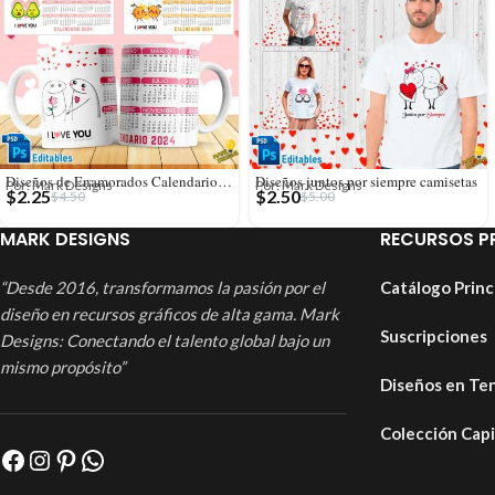
Diseños de Enamorados Calendarios 2024 para Tazas
Diseños juntos por siempre camisetas
Por: Mark Designs
Por: Mark Designs
$
2.25
$
2.50
$
4.50
$
5.00
MARK DESIGNS
RECURSOS P
“Desde 2016, transformamos la pasión por el
Catálogo Princ
diseño en recursos gráficos de alta gama. Mark
Suscripciones
Designs: Conectando el talento global bajo un
mismo propósito”
Diseños en Te
Colección Cap