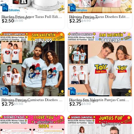
Diseños Fotos Amor Tazas Full Editables
Dibujos Parejas Tazas Diseños Editables
Por: Mark Designs
Por: Mark Designs
$
2.50
$
2.25
$
5.00
$
4.50
Dibujos Parejas Camisetas Diseños Editables
Diseños San Valentín Parejas Camisetas Editables
Por: Mark Designs
Por: Mark Designs
$
2.75
$
2.75
$
5.50
$
5.50