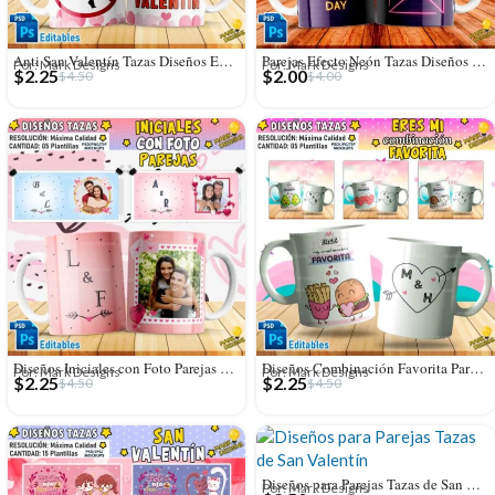
Anti San Valentín Tazas Diseños Editables
Parejas Efecto Neón Tazas Diseños Sublimación
Por: Mark Designs
Por: Mark Designs
$
2.25
$
2.00
$
4.50
$
4.00
Diseños Iniciales con Foto Parejas para Tazas
Diseños Combinación Favorita Parejas Tazas Editables
Por: Mark Designs
Por: Mark Designs
$
2.25
$
2.25
$
4.50
$
4.50
Diseños para Parejas Tazas de San Valentín
Por: Mark Designs