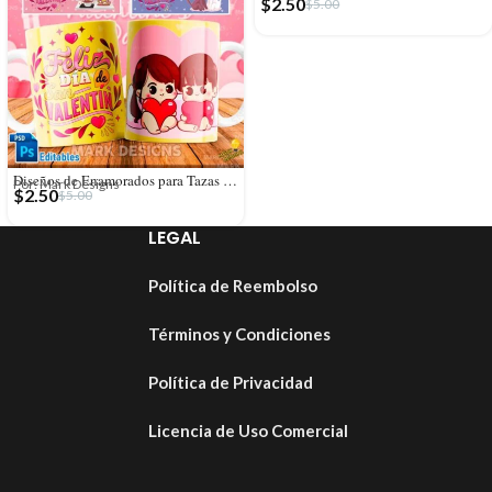
$
2.50
$
5.00
Diseños de Enamorados para Tazas San Valentín
Por: Mark Designs
$
2.50
$
5.00
LEGAL
Política de Reembolso
Términos y Condiciones
Política de Privacidad
Licencia de Uso Comercial