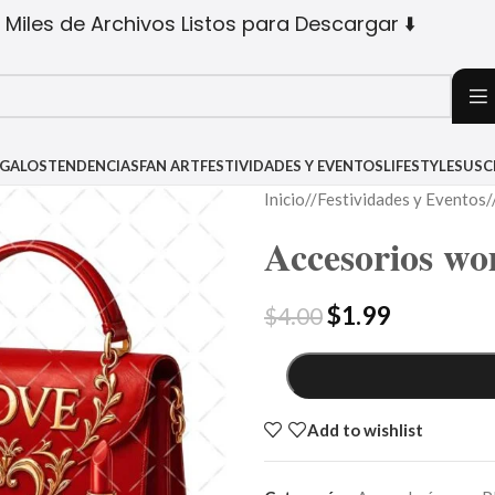
 Miles de Archivos Listos para Descargar ⬇️
EGALOS
TENDENCIAS
FAN ART
FESTIVIDADES Y EVENTOS
LIFESTYLE
SUSC
Inicio
/
Festividades y Eventos
/
Accesorios w
$
1.99
$
4.00
Add to wishlist