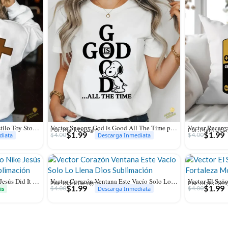
Vector Yo Soy Tu Amigo Fiel Estilo Toy Story para Sublimación
Vector Snoopy God is Good All The Time para Sublimación y Vinilo
Por: Mark Designs
Por: Mark Des
$
1.99
$
1.99
$
4.00
$
4.00
diata
Descarga Inmediata
GRATIS Diseño Cristiano Nike Jesús Did It Vector PNG para Sublimación
Vector Corazón Ventana Este Vacío Solo Lo Llena Dios Sublimación
Por: Mark Designs
Por: Mark Des
$
1.99
$
1.99
$
4.00
$
4.00
is
Descarga Inmediata