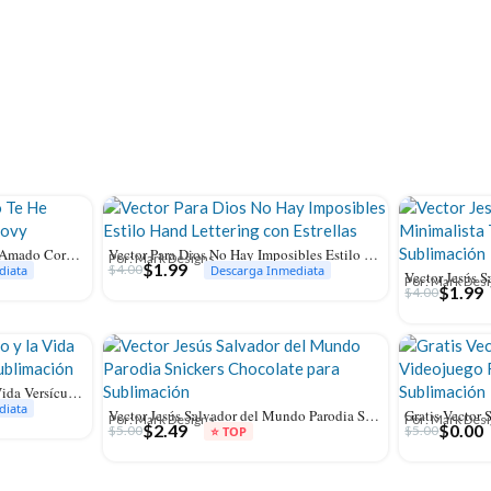
Vector Con Amor Eterno Te He Amado Corazón Retro Groovy
Vector Para Dios No Hay Imposibles Estilo Hand Lettering con Estrellas
Por: Mark Designs
$
1.99
$
4.00
diata
Descarga Inmediata
Por: Mark Des
$
1.99
$
4.00
Vector Jesús es el Camino y la Vida Versículo Juan 14:6 para Sublimación
diata
Vector Jesús Salvador del Mundo Parodia Snickers Chocolate para Sublimación
Por: Mark Designs
Por: Mark Des
$
2.49
$
0.00
$
5.00
$
5.00
⭐ TOP