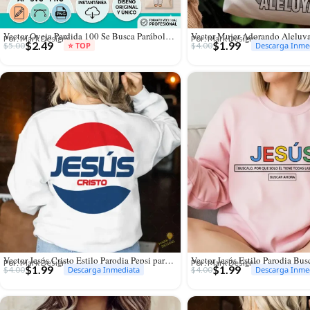
Vector Oveja Perdida 100 Se Busca Parábola para Sublimación Infantil
Por: Mark Designs
Por: Mark Designs
$
2.49
$
1.99
$
5.00
$
4.00
⭐ TOP
Descarga Inme
Vector Jesús Cristo Estilo Parodia Pepsi para Sublimación y Vinilo
Por: Mark Designs
Por: Mark Designs
$
1.99
$
1.99
$
4.00
$
4.00
Descarga Inmediata
Descarga Inme