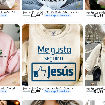
Vector Mujer Adorando Aleluya Diseño Cristiano para Sublimación
Vector Proverbios 31:25 Mujer Virtuosa Diseño para Sublimación
Por: Mark Designs
Por: Mark Des
$
1.99
$
1.99
$
4.00
$
4.00
diata
Descarga Inmediata
Vector Jesús Estilo Parodia Buscador Google para Sublimación
Vector Me Gusta Seguir a Jesús Parodia Facebook para Sublimación
Por: Mark Designs
Por: Mark Des
$
1.99
$
1.99
$
4.00
$
4.00
diata
Descarga Inmediata