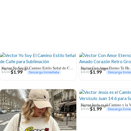
Vector Yo Soy El Camino Estilo Señal de Calle para Sublimación
Por: Mark Designs
Por: Mark Designs
$
1.99
$
1.99
$
4.00
$
4.00
Descarga Inmediata
Descarga Inme
Por: Mark Designs
$
1.99
$
4.00
Descarga Inme