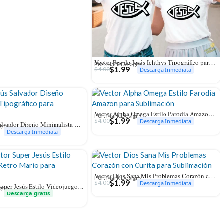
Vector Pez de Jesús Ichthys Tipográfico para Vinilo y Calcomanías
Por: Mark Designs
$
1.99
$
4.00
Descarga Inmediata
Vector Alpha Omega Estilo Parodia Amazon para Sublimación
Por: Mark Designs
$
1.99
$
4.00
Descarga Inmediata
Vector Jesús Salvador Diseño Minimalista Tipográfico para Sublimación
igns
Descarga Inmediata
Vector Dios Sana Mis Problemas Corazón con Curita para Sublimación
Por: Mark Designs
$
1.99
$
4.00
Descarga Inmediata
Gratis Vector Super Jesús Estilo Videojuego Retro Mario para Sublimación
igns
Descarga gratis