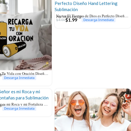
Vector El Tiempo de Dios es Perfecto Diseño Hand Lettering Sublimación
Por: Mark Designs
$
1.99
$
4.00
Descarga Inmediata
Vector Recarga Tu Vida con Oración Diseño Baterías Pilas para Sublimación
igns
Descarga Inmediata
Vector El Señor es mi Roca y mi Fortaleza Montañas para Sublimación
igns
Descarga Inmediata