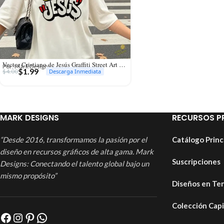
Vector Cristiano de Jesús Graffiti Street Art para Sublimación y Streetwear
Por: Mark Designs
$
1.99
$
4.00
Descarga Inmediata
MARK DESIGNS
RECURSOS P
“Desde 2016, transformamos la pasión por el
Catálogo Princ
diseño en recursos gráficos de alta gama. Mark
Suscripciones
Designs: Conectando el talento global bajo un
mismo propósito”
Diseños en Te
Colección Cap