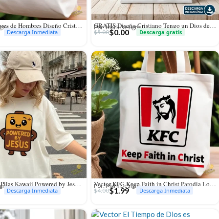
Vector Pescadores de Hombres Diseño Cristiano para Sublimación
GRATIS Diseño Cristiano Tengo un Dios de Grandes Ligas Vector para Sublimación
igns
Por: Mark Designs
$
0.00
$
5.00
Descarga Inmediata
Descarga gratis
Vector Batería Pilas Kawaii Powered by Jesús para Sublimación y Stickers
Vector KFC Keep Faith in Christ Parodia Logo para Sublimación
igns
Por: Mark Designs
$
1.99
$
4.00
Descarga Inmediata
Descarga Inmediata