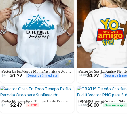
Vector La Fe Mueve Montañas Paisaje Adventure para Sublimación
Por: Mark Designs
Por: Mark Designs
$
1.99
$
1.99
$
4.00
$
4.00
Descarga Inmediata
Descarga Inme
Vector Oren En Todo Tiempo Estilo Parodia Oreo para Sublimación
Por: Mark Designs
Por: Mark Designs
$
2.49
$
0.00
$
5.00
$
5.00
⭐ TOP
Descarga grat