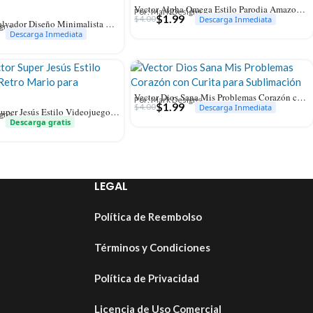
Vector Alpha Omega Estilo Parodia Amazon para Sublimación
Por: Mark Designs
$
1.99
$
4.00
Descarga Inmediata
Vector Jesús Salvador Diseño Minimalista Tipográfico para Sublimación
igns
Descarga Inmediata
Vector Dios Sana Mis Problemas Corazón con Curita para Sublimación
Por: Mark Designs
$
1.99
$
4.00
Descarga Inmediata
Gratis Vector Super Jesús Estilo Videojuego Retro Mario para Sublimación
igns
Descarga gratis
LEGAL
Política de Reembolso
Términos y Condiciones
Política de Privacidad
Licencia de Uso Comercial