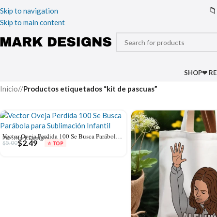
📁
Skip to navigation
Skip to main content
SHOP
❤ R
Inicio
/
Productos etiquetados “kit de pascuas”
Vector Oveja Perdida 100 Se Busca Parábola para Sublimación Infantil
Por: Mark Designs
$
2.49
$
5.00
⭐ TOP