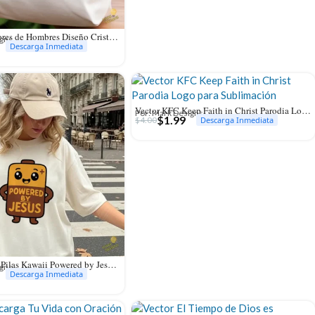
Vector Pescadores de Hombres Diseño Cristiano para Sublimación
igns
Descarga Inmediata
Vector KFC Keep Faith in Christ Parodia Logo para Sublimación
Por: Mark Designs
$
1.99
$
4.00
Descarga Inmediata
Vector Batería Pilas Kawaii Powered by Jesús para Sublimación y Stickers
igns
Descarga Inmediata