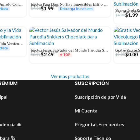
Vector Con Amor Eterno Te He Amado Corazón Retro Groovy
Vector Para Dios No Hay Imposibles Estilo Hand Lettering con Estrellas
Por: Mark Designs
$
1.99
$
4.00
diata
Descarga Inmediata
Por: Mark Des
$
1.99
$
4.00
Vector Jesús es el Camino y la Vida Versículo Juan 14:6 para Sublimación
diata
Vector Jesús Salvador del Mundo Parodia Snickers Chocolate para Sublimación
Por: Mark Designs
Por: Mark Des
$
2.49
$
0.00
$
5.00
$
5.00
⭐ TOP
Ver más productos
REMIUM
SUSCRIPCIÓN
ipal
Suscripción de por Vida
Mi Cuenta
ndencia
🔥
Preguntas Frecuentes
ibara
🦫
Soporte Técnico