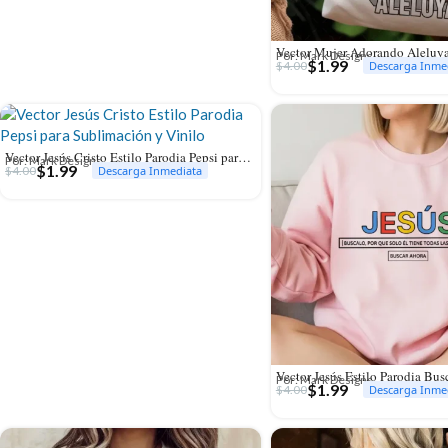
Por: Mark Designs
$
1.99
$
4.00
Descarga Inme
Vector Jesús Cristo Estilo Parodia Pepsi para Sublimación y Vinilo
Por: Mark Designs
$
1.99
$
4.00
Descarga Inmediata
Por: Mark Designs
$
1.99
$
4.00
Descarga Inme