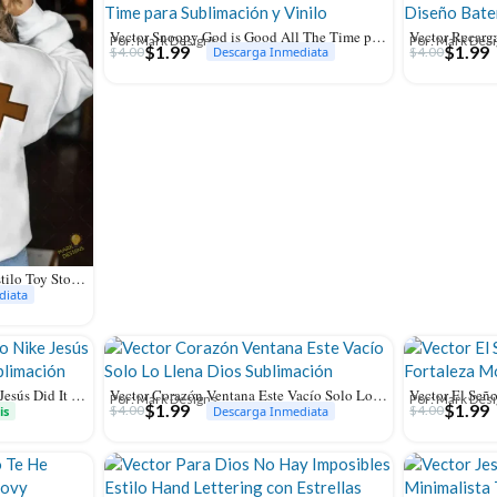
Vector Snoopy God is Good All The Time para Sublimación y Vinilo
Por: Mark Designs
Por: Mark Des
$
1.99
$
1.99
$
4.00
$
4.00
Descarga Inmediata
Vector Yo Soy Tu Amigo Fiel Estilo Toy Story para Sublimación
diata
GRATIS Diseño Cristiano Nike Jesús Did It Vector PNG para Sublimación
Vector Corazón Ventana Este Vacío Solo Lo Llena Dios Sublimación
Por: Mark Designs
Por: Mark Des
$
1.99
$
1.99
$
4.00
$
4.00
is
Descarga Inmediata