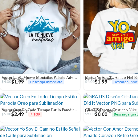
Vector La Fe Mueve Montañas Paisaje Adventure para Sublimación
Por: Mark Designs
Por: Mark Designs
$
1.99
$
1.99
$
4.00
$
4.00
Descarga Inmediata
Descarga Inme
Vector Oren En Todo Tiempo Estilo Parodia Oreo para Sublimación
Por: Mark Designs
Por: Mark Designs
$
2.49
$
0.00
$
5.00
$
5.00
⭐ TOP
Descarga grat