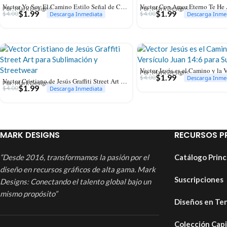
Vector Yo Soy El Camino Estilo Señal de Calle para Sublimación
Por: Mark Designs
Por: Mark Designs
$
1.99
$
1.99
$
4.00
$
4.00
Descarga Inmediata
Descarga Inme
Por: Mark Designs
$
1.99
$
4.00
Descarga Inme
Vector Cristiano de Jesús Graffiti Street Art para Sublimación y Streetwear
Por: Mark Designs
$
1.99
$
4.00
Descarga Inmediata
MARK DESIGNS
RECURSOS P
“Desde 2016, transformamos la pasión por el
Catálogo Princ
diseño en recursos gráficos de alta gama. Mark
Suscripciones
Designs: Conectando el talento global bajo un
mismo propósito”
Diseños en Te
Colección Cap