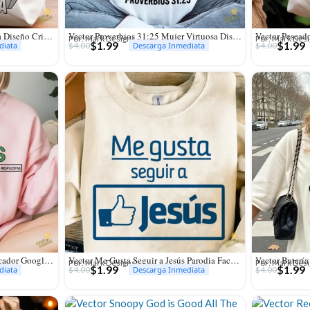
Vector Mujer Adorando Aleluya Diseño Cristiano para Sublimación
Vector Proverbios 31:25 Mujer Virtuosa Diseño para Sublimación
Por: Mark Designs
Por: Mark Des
$
1.99
$
1.99
$
4.00
$
4.00
diata
Descarga Inmediata
Vector Jesús Estilo Parodia Buscador Google para Sublimación
Vector Me Gusta Seguir a Jesús Parodia Facebook para Sublimación
Por: Mark Designs
Por: Mark Des
$
1.99
$
1.99
$
4.00
$
4.00
diata
Descarga Inmediata