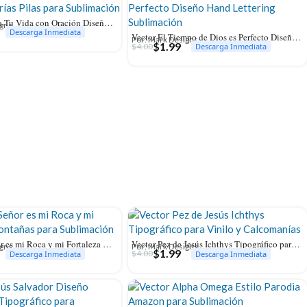
Vector Recarga Tu Vida con Oración Diseño Baterías Pilas para Sublimación
igns
Descarga Inmediata
Vector El Tiempo de Dios es Perfecto Diseño Hand Lettering Sublimación
Por: Mark Designs
$
1.99
$
4.00
Descarga Inmediata
Vector El Señor es mi Roca y mi Fortaleza Montañas para Sublimación
Vector Pez de Jesús Ichthys Tipográfico para Vinilo y Calcomanías
igns
Por: Mark Designs
$
1.99
$
4.00
Descarga Inmediata
Descarga Inmediata