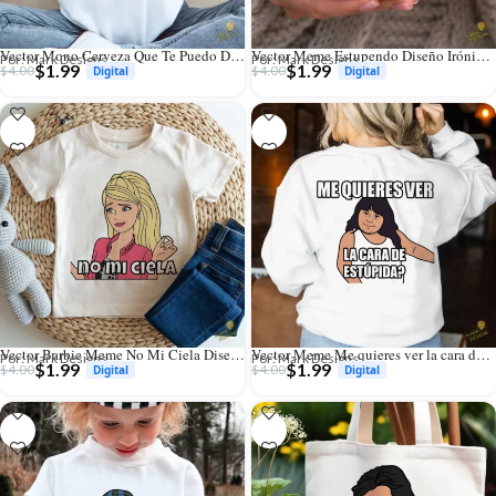
Vector Mono Cerveza Que Te Puedo Decir Diseño para Sublimación Chopps
Vector Meme Estupendo Diseño Irónico para Sublimación y Estampados
Por: Mark Designs
Por: Mark Designs
$
1.99
$
1.99
$
4.00
$
4.00
Vector Barbie Meme No Mi Ciela Diseño para Sublimación y Estampados
Vector Meme Me quieres ver la cara de estúpida para Sublimación
Por: Mark Designs
Por: Mark Designs
$
1.99
$
1.99
$
4.00
$
4.00