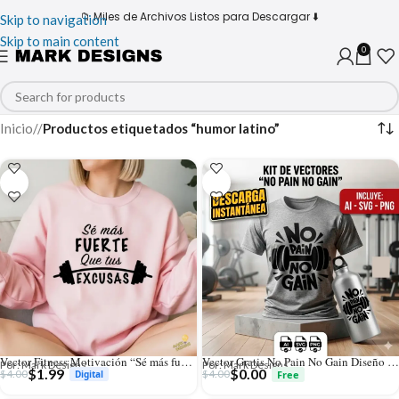
📁 Miles de Archivos Listos para Descargar ⬇️
Skip to navigation
Skip to main content
0
Inicio
/
Productos etiquetados “humor latino”
Vector Fitness Motivación “Sé más fuerte que tus excusas” para Sublimación
Vector Gratis No Pain No Gain Diseño Gym para Sublimación y Vinilo
Por: Mark Designs
Por: Mark Designs
$
1.99
$
0.00
$
4.00
$
4.00