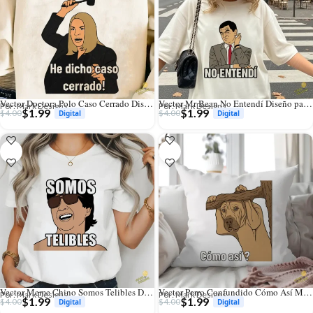
Vector Doctora Polo Caso Cerrado Diseño para Sublimación Humor
Vector Mr Bean No Entendí Diseño para Sublimación Humor Oficina
Por: Mark Designs
Por: Mark Designs
$
1.99
$
1.99
$
4.00
$
4.00
Vector Meme Chino Somos Telibles Diseño para Sublimación Humor
Vector Perro Confundido Cómo Así Meme Diseño para Sublimación
Por: Mark Designs
Por: Mark Designs
$
1.99
$
1.99
$
4.00
$
4.00