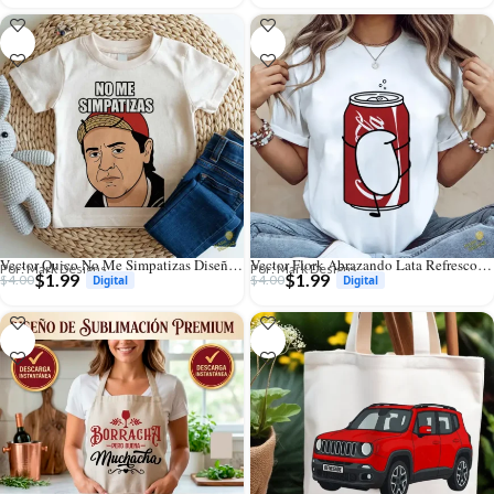
Vector Quico No Me Simpatizas Diseño para Sublimación Humor Clásico
Vector Flork Abrazando Lata Refresco Diseño para Sublimación
Por: Mark Designs
Por: Mark Designs
$
1.99
$
1.99
$
4.00
$
4.00