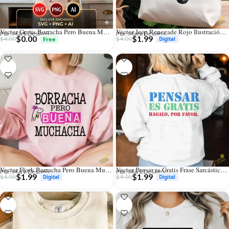
Vector Gratis Borracha Pero Buena Muchacha Diseño para Sublimación
Vector Jeep Renegade Rojo Ilustración para Sublimación y Vinilo
Por: Mark Designs
Por: Mark Designs
$
0.00
$
1.99
$
4.00
$
4.00
Vector Flork Borracha Pero Buena Muchacha Diseño Sublimación
Vector Pensar es Gratis Frase Sarcástica Diseño para Sublimación
Por: Mark Designs
Por: Mark Designs
$
1.99
$
1.99
$
4.00
$
4.00