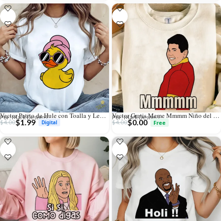
Vector Patito de Hule con Toalla y Lentes Diseño Sublimación Spa
Vector Gratis Meme Mmmm Niño del Oxxo Diseño para Sublimación
Por: Mark Designs
Por: Mark Designs
$
1.99
$
0.00
$
4.00
$
4.00