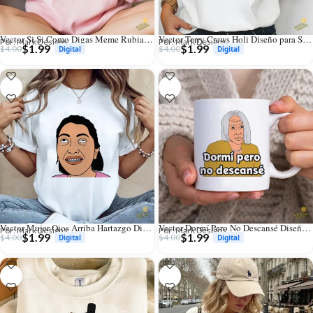
Vector Si Si Como Digas Meme Rubias Diseño para Sublimación
Vector Terry Crews Holi Diseño para Sublimación Humor Pop
Por: Mark Designs
Por: Mark Designs
$
1.99
$
1.99
$
4.00
$
4.00
Vector Mujer Ojos Arriba Hartazgo Diseño para Sublimación Humor
Vector Dormí Pero No Descansé Diseño para Sublimación Humor Adulto
Por: Mark Designs
Por: Mark Designs
$
1.99
$
1.99
$
4.00
$
4.00