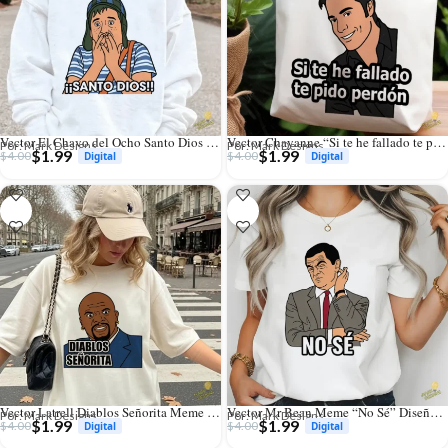
Vector El Chavo del Ocho Santo Dios Diseño para Sublimación y Tazas
Vector Chayanne “Si te he fallado te pido perdón” para Sublimación y Tazas
Por: Mark Designs
Por: Mark Designs
$
1.99
$
1.99
$
4.00
$
4.00
Vector Latrell Diablos Señorita Meme para Sublimación y Estampado
Vector Mr Bean Meme “No Sé” Diseño para Sublimación Tazas y Camisetas
Por: Mark Designs
Por: Mark Designs
$
1.99
$
1.99
$
4.00
$
4.00