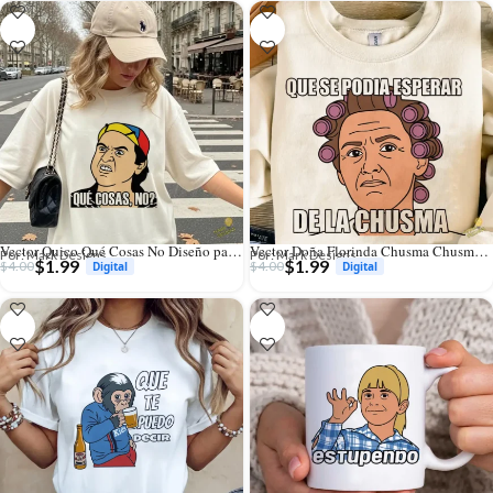
Vector Quico Qué Cosas No Diseño para Sublimación y Estampados
Vector Doña Florinda Chusma Chusma Diseño para Sublimación y Estampados
Por: Mark Designs
Por: Mark Designs
$
1.99
$
1.99
$
4.00
$
4.00