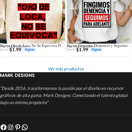
Vector Ojo de Loca No Se Equivoca Diseño para Sublimación Humor
Vector Fingimos Demencia y Seguimos Adelante Diseño Sublimación
Por: Mark Designs
Por: Mark Designs
$
1.99
$
1.99
$
4.00
$
4.00
Ver más productos
MARK DESIGNS
“Desde 2016, transformamos la pasión por el diseño en recursos
gráficos de alta gama. Mark Designs: Conectando el talento global
bajo un mismo propósito”