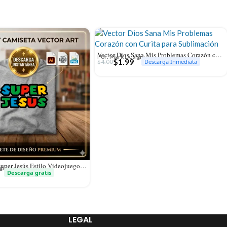
Vector Dios Sana Mis Problemas Corazón con Curita para Sublimación
Por: Mark Designs
$
1.99
$
4.00
Descarga Inmediata
Gratis Vector Super Jesús Estilo Videojuego Retro Mario para Sublimación
igns
Descarga gratis
LEGAL