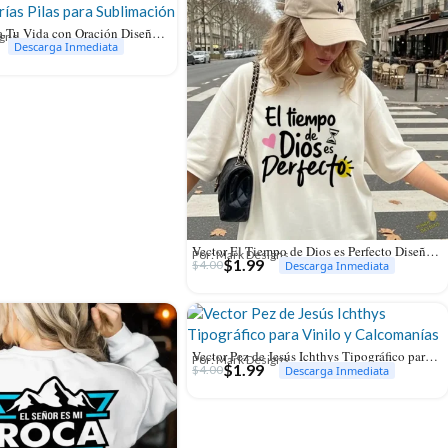
Vector Recarga Tu Vida con Oración Diseño Baterías Pilas para Sublimación
igns
Descarga Inmediata
Vector El Tiempo de Dios es Perfecto Diseño Hand Lettering Sublimación
Por: Mark Designs
$
1.99
$
4.00
Descarga Inmediata
Vector Pez de Jesús Ichthys Tipográfico para Vinilo y Calcomanías
Por: Mark Designs
$
1.99
$
4.00
Descarga Inmediata