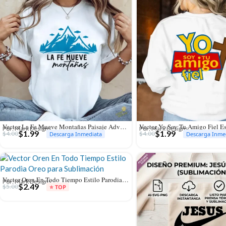
Vector La Fe Mueve Montañas Paisaje Adventure para Sublimación
Por: Mark Designs
Por: Mark Designs
$
1.99
$
1.99
$
4.00
$
4.00
Descarga Inmediata
Descarga Inme
Vector Oren En Todo Tiempo Estilo Parodia Oreo para Sublimación
Por: Mark Designs
$
2.49
$
5.00
⭐ TOP