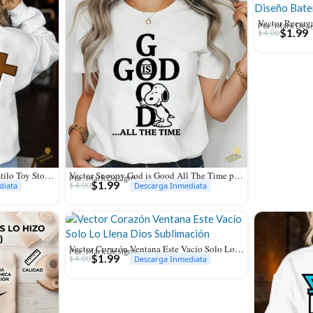
Por: Mark Des
$
1.99
$
4.00
Vector Yo Soy Tu Amigo Fiel Estilo Toy Story para Sublimación
Vector Snoopy God is Good All The Time para Sublimación y Vinilo
Por: Mark Designs
$
1.99
$
4.00
diata
Descarga Inmediata
Vector Corazón Ventana Este Vacío Solo Lo Llena Dios Sublimación
Por: Mark Designs
$
1.99
$
4.00
Descarga Inmediata