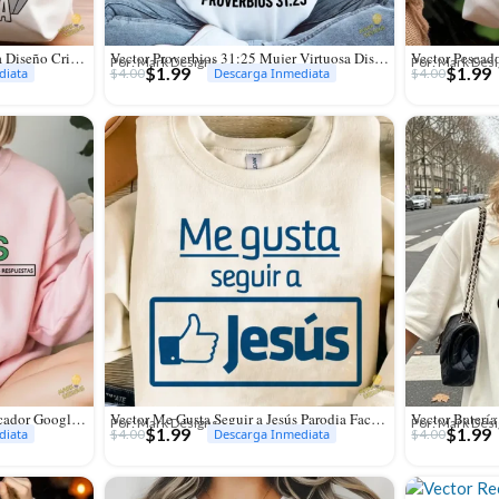
Vector Mujer Adorando Aleluya Diseño Cristiano para Sublimación
Vector Proverbios 31:25 Mujer Virtuosa Diseño para Sublimación
Por: Mark Designs
Por: Mark Des
$
1.99
$
1.99
$
4.00
$
4.00
diata
Descarga Inmediata
Vector Jesús Estilo Parodia Buscador Google para Sublimación
Vector Me Gusta Seguir a Jesús Parodia Facebook para Sublimación
Por: Mark Designs
Por: Mark Des
$
1.99
$
1.99
$
4.00
$
4.00
diata
Descarga Inmediata