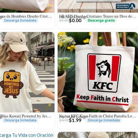
Vector Pescadores de Hombres Diseño Cristiano para Sublimación
GRATIS Diseño Cristiano Tengo un Dios de Grandes Ligas Vector para Sublimación
igns
Por: Mark Designs
$
0.00
$
5.00
Descarga Inmediata
Descarga gratis
Vector Batería Pilas Kawaii Powered by Jesús para Sublimación y Stickers
Vector KFC Keep Faith in Christ Parodia Logo para Sublimación
igns
Por: Mark Designs
$
1.99
$
4.00
Descarga Inmediata
Descarga Inmediata