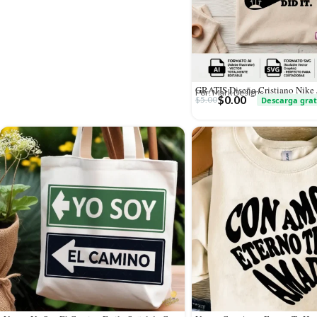
Por: Mark Designs
$
0.00
$
5.00
Descarga grat