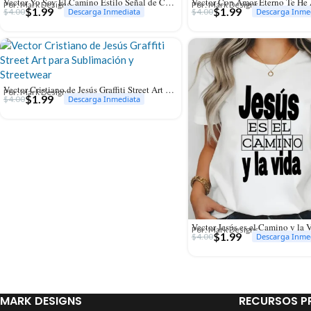
Vector Yo Soy El Camino Estilo Señal de Calle para Sublimación
Por: Mark Designs
Por: Mark Designs
$
1.99
$
1.99
$
4.00
$
4.00
Descarga Inmediata
Descarga Inme
Vector Cristiano de Jesús Graffiti Street Art para Sublimación y Streetwear
Por: Mark Designs
$
1.99
$
4.00
Descarga Inmediata
Por: Mark Designs
$
1.99
$
4.00
Descarga Inme
MARK DESIGNS
RECURSOS P