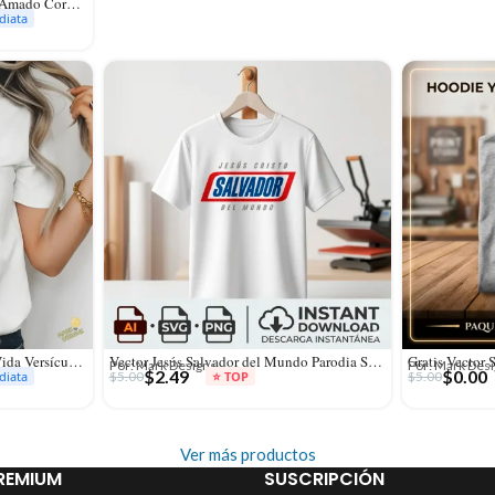
Vector Con Amor Eterno Te He Amado Corazón Retro Groovy
diata
Vector Jesús es el Camino y la Vida Versículo Juan 14:6 para Sublimación
Vector Jesús Salvador del Mundo Parodia Snickers Chocolate para Sublimación
Por: Mark Designs
Por: Mark Des
$
2.49
$
0.00
$
5.00
$
5.00
diata
⭐ TOP
Ver más productos
REMIUM
SUSCRIPCIÓN