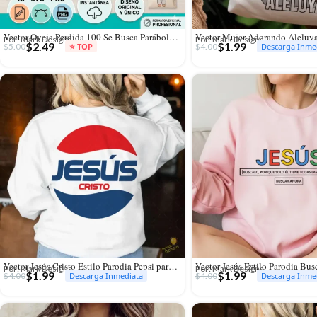
Vector Oveja Perdida 100 Se Busca Parábola para Sublimación Infantil
Por: Mark Designs
Por: Mark Designs
$
2.49
$
1.99
$
5.00
$
4.00
⭐ TOP
Descarga Inme
Vector Jesús Cristo Estilo Parodia Pepsi para Sublimación y Vinilo
Por: Mark Designs
Por: Mark Designs
$
1.99
$
1.99
$
4.00
$
4.00
Descarga Inmediata
Descarga Inme