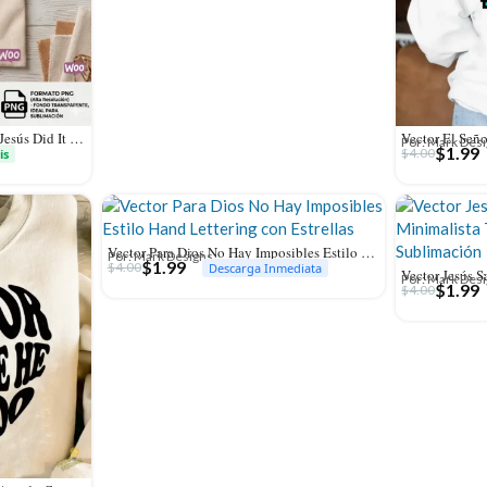
GRATIS Diseño Cristiano Nike Jesús Did It Vector PNG para Sublimación
Por: Mark Des
$
1.99
$
4.00
is
Vector Para Dios No Hay Imposibles Estilo Hand Lettering con Estrellas
Por: Mark Designs
$
1.99
$
4.00
Descarga Inmediata
Por: Mark Des
$
1.99
$
4.00