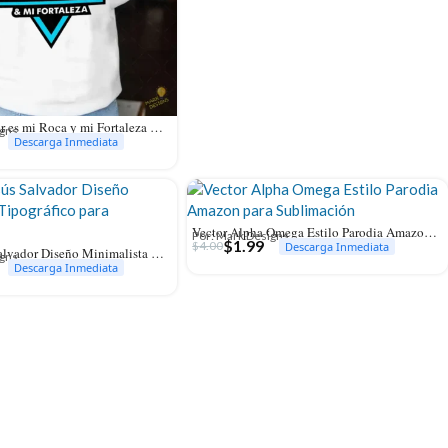
Vector El Señor es mi Roca y mi Fortaleza Montañas para Sublimación
igns
Descarga Inmediata
Vector Alpha Omega Estilo Parodia Amazon para Sublimación
Por: Mark Designs
$
1.99
$
4.00
Descarga Inmediata
Vector Jesús Salvador Diseño Minimalista Tipográfico para Sublimación
igns
Descarga Inmediata