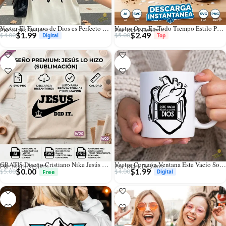
Vector El Tiempo de Dios es Perfecto Diseño Hand Lettering Sublimación
Vector Oren En Todo Tiempo Estilo Parodia Oreo para Sublimación
Por: Mark Designs
Por: Mark Designs
$
1.99
$
2.49
$
4.00
$
5.00
GRATIS Diseño Cristiano Nike Jesús Did It Vector PNG para Sublimación
Vector Corazón Ventana Este Vacío Solo Lo Llena Dios Sublimación
Por: Mark Designs
Por: Mark Designs
$
0.00
$
1.99
$
5.00
$
4.00