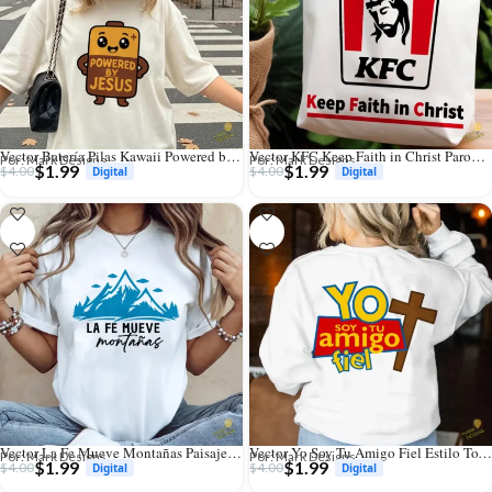
Vector Batería Pilas Kawaii Powered by Jesús para Sublimación y Stickers
Vector KFC Keep Faith in Christ Parodia Logo para Sublimación
Por: Mark Designs
Por: Mark Designs
$
1.99
$
1.99
$
4.00
$
4.00
Vector La Fe Mueve Montañas Paisaje Adventure para Sublimación
Vector Yo Soy Tu Amigo Fiel Estilo Toy Story para Sublimación
Por: Mark Designs
Por: Mark Designs
$
1.99
$
1.99
$
4.00
$
4.00