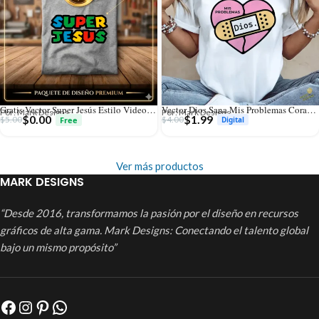
Gratis Vector Super Jesús Estilo Videojuego Retro Mario para Sublimación
Vector Dios Sana Mis Problemas Corazón con Curita para Sublimación
Por: Mark Designs
Por: Mark Designs
$
0.00
$
1.99
$
5.00
$
4.00
Ver más productos
MARK DESIGNS
“Desde 2016, transformamos la pasión por el diseño en recursos
gráficos de alta gama. Mark Designs: Conectando el talento global
bajo un mismo propósito”