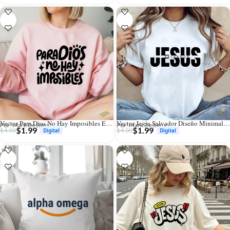
Vector Para Dios No Hay Imposibles Estilo Hand Lettering con Estrellas
Vector Jesús Salvador Diseño Minimalista Tipográfico para Sublimación
Por: Mark Designs
Por: Mark Designs
$
1.99
$
1.99
$
4.00
$
4.00