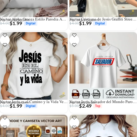
Vector Alpha Omega Estilo Parodia Amazon para Sublimación
Vector Cristiano de Jesús Graffiti Street Art para Sublimación y Streetwear
Por: Mark Designs
Por: Mark Designs
$
1.99
$
1.99
$
4.00
$
4.00
Vector Jesús es el Camino y la Vida Versículo Juan 14:6 para Sublimación
Vector Jesús Salvador del Mundo Parodia Snickers Chocolate para Sublimación
Por: Mark Designs
Por: Mark Designs
$
1.99
$
2.49
$
4.00
$
5.00