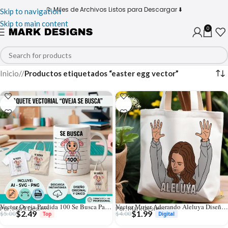
📁 Miles de Archivos Listos para Descargar ⬇️
Skip to navigation
Skip to main content
0
Inicio
/
Productos etiquetados “easter egg vector”
Vector Oveja Perdida 100 Se Busca Parábola para Sublimación Infantil
Vector Mujer Adorando Aleluya Diseño Cristiano para Sublimación
Por: Mark Designs
Por: Mark Designs
$
2.49
$
1.99
$
5.00
$
4.00