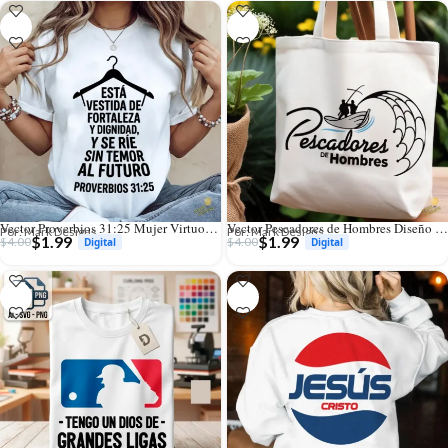
Vector Proverbios 31:25 Mujer Virtuosa Diseño para Sublimación
Vector Pescadores de Hombres Diseño Cristiano para Sublimación
Por: Mark Designs
Por: Mark Designs
$
1.99
$
1.99
$
4.00
$
4.00