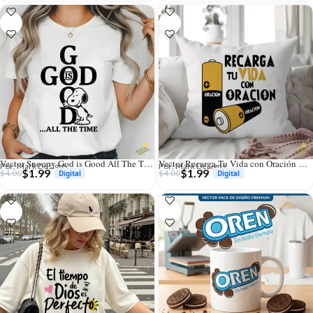
Vector Snoopy God is Good All The Time para Sublimación y Vinilo
Vector Recarga Tu Vida con Oración Diseño Baterías Pilas para Sublimación
Por: Mark Designs
Por: Mark Designs
$
1.99
$
1.99
$
4.00
$
4.00