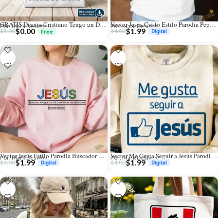
GRATIS Diseño Cristiano Tengo un Dios de Grandes Ligas Vector para Sublimación
Vector Jesús Cristo Estilo Parodia Pepsi para Sublimación y Vinilo
Por: Mark Designs
Por: Mark Designs
$
0.00
$
1.99
$
5.00
$
4.00
Vector Jesús Estilo Parodia Buscador Google para Sublimación
Vector Me Gusta Seguir a Jesús Parodia Facebook para Sublimación
Por: Mark Designs
Por: Mark Designs
$
1.99
$
1.99
$
4.00
$
4.00