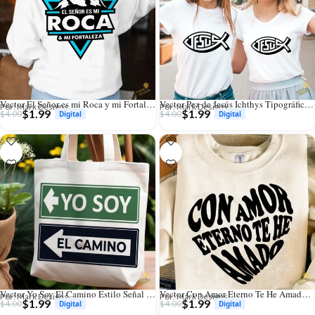
Vector El Señor es mi Roca y mi Fortaleza Montañas para Sublimación
Vector Pez de Jesús Ichthys Tipográfico para Vinilo y Calcomanías
Por: Mark Designs
Por: Mark Designs
$
1.99
$
1.99
$
4.00
$
4.00
Vector Yo Soy El Camino Estilo Señal de Calle para Sublimación
Vector Con Amor Eterno Te He Amado Corazón Retro Groovy
Por: Mark Designs
Por: Mark Designs
$
1.99
$
1.99
$
4.00
$
4.00