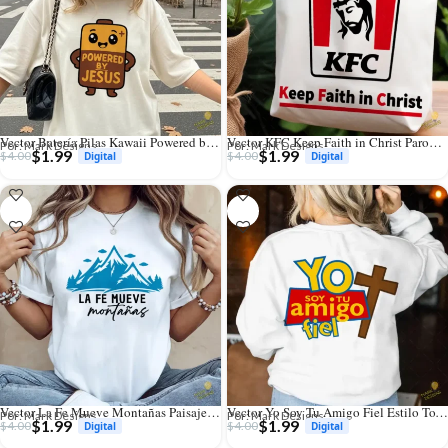
Vector Batería Pilas Kawaii Powered by Jesús para Sublimación y Stickers
Vector KFC Keep Faith in Christ Parodia Logo para Sublimación
Por: Mark Designs
Por: Mark Designs
$
1.99
$
1.99
$
4.00
$
4.00
Vector La Fe Mueve Montañas Paisaje Adventure para Sublimación
Vector Yo Soy Tu Amigo Fiel Estilo Toy Story para Sublimación
Por: Mark Designs
Por: Mark Designs
$
1.99
$
1.99
$
4.00
$
4.00