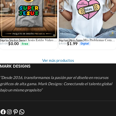
Gratis Vector Super Jesús Estilo Videojuego Retro Mario para Sublimación
Vector Dios Sana Mis Problemas Corazón con Curita para Sublimación
Por: Mark Designs
Por: Mark Designs
$
0.00
$
1.99
$
5.00
$
4.00
Ver más productos
MARK DESIGNS
“Desde 2016, transformamos la pasión por el diseño en recursos
gráficos de alta gama. Mark Designs: Conectando el talento global
bajo un mismo propósito”