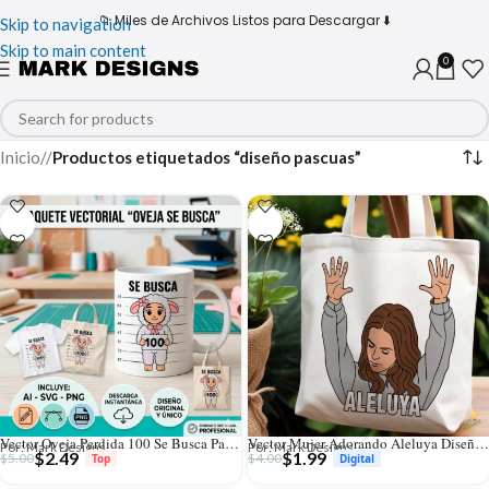
📁 Miles de Archivos Listos para Descargar ⬇️
Skip to navigation
Skip to main content
0
Inicio
/
Productos etiquetados “diseño pascuas”
Vector Oveja Perdida 100 Se Busca Parábola para Sublimación Infantil
Vector Mujer Adorando Aleluya Diseño Cristiano para Sublimación
Por: Mark Designs
Por: Mark Designs
$
2.49
$
1.99
$
5.00
$
4.00