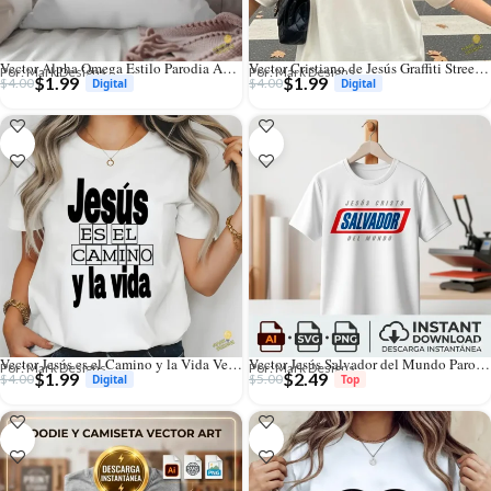
Vector Alpha Omega Estilo Parodia Amazon para Sublimación
Vector Cristiano de Jesús Graffiti Street Art para Sublimación y Streetwear
Por: Mark Designs
Por: Mark Designs
$
1.99
$
1.99
$
4.00
$
4.00
Vector Jesús es el Camino y la Vida Versículo Juan 14:6 para Sublimación
Vector Jesús Salvador del Mundo Parodia Snickers Chocolate para Sublimación
Por: Mark Designs
Por: Mark Designs
$
1.99
$
2.49
$
4.00
$
5.00