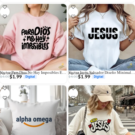
Vector Para Dios No Hay Imposibles Estilo Hand Lettering con Estrellas
Vector Jesús Salvador Diseño Minimalista Tipográfico para Sublimación
Por: Mark Designs
Por: Mark Designs
$
1.99
$
1.99
$
4.00
$
4.00