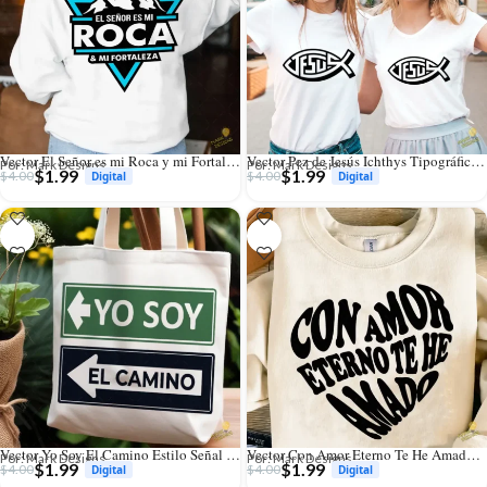
Vector El Señor es mi Roca y mi Fortaleza Montañas para Sublimación
Vector Pez de Jesús Ichthys Tipográfico para Vinilo y Calcomanías
Por: Mark Designs
Por: Mark Designs
$
1.99
$
1.99
$
4.00
$
4.00
Vector Yo Soy El Camino Estilo Señal de Calle para Sublimación
Vector Con Amor Eterno Te He Amado Corazón Retro Groovy
Por: Mark Designs
Por: Mark Designs
$
1.99
$
1.99
$
4.00
$
4.00