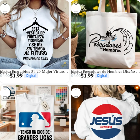
Vector Proverbios 31:25 Mujer Virtuosa Diseño para Sublimación
Vector Pescadores de Hombres Diseño Cristiano para Sublimación
Por: Mark Designs
Por: Mark Designs
$
1.99
$
1.99
$
4.00
$
4.00