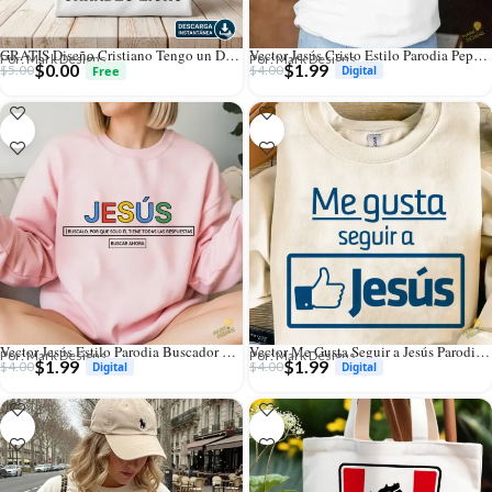
GRATIS Diseño Cristiano Tengo un Dios de Grandes Ligas Vector para Sublimación
Vector Jesús Cristo Estilo Parodia Pepsi para Sublimación y Vinilo
Por: Mark Designs
Por: Mark Designs
$
0.00
$
1.99
$
5.00
$
4.00
Vector Jesús Estilo Parodia Buscador Google para Sublimación
Vector Me Gusta Seguir a Jesús Parodia Facebook para Sublimación
Por: Mark Designs
Por: Mark Designs
$
1.99
$
1.99
$
4.00
$
4.00