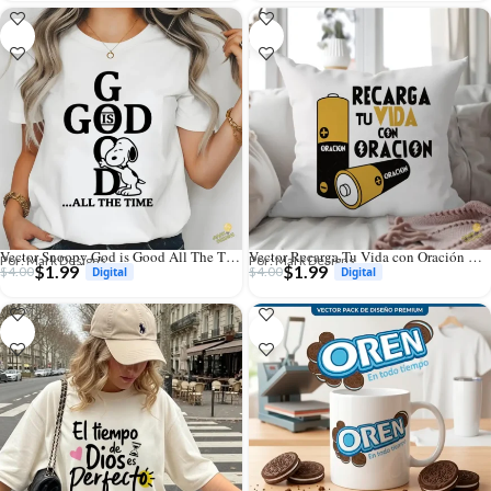
Vector Snoopy God is Good All The Time para Sublimación y Vinilo
Vector Recarga Tu Vida con Oración Diseño Baterías Pilas para Sublimación
Por: Mark Designs
Por: Mark Designs
$
1.99
$
1.99
$
4.00
$
4.00