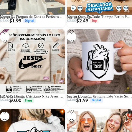
Vector El Tiempo de Dios es Perfecto Diseño Hand Lettering Sublimación
Vector Oren En Todo Tiempo Estilo Parodia Oreo para Sublimación
Por: Mark Designs
Por: Mark Designs
$
1.99
$
2.49
$
4.00
$
5.00
GRATIS Diseño Cristiano Nike Jesús Did It Vector PNG para Sublimación
Vector Corazón Ventana Este Vacío Solo Lo Llena Dios Sublimación
Por: Mark Designs
Por: Mark Designs
$
0.00
$
1.99
$
5.00
$
4.00