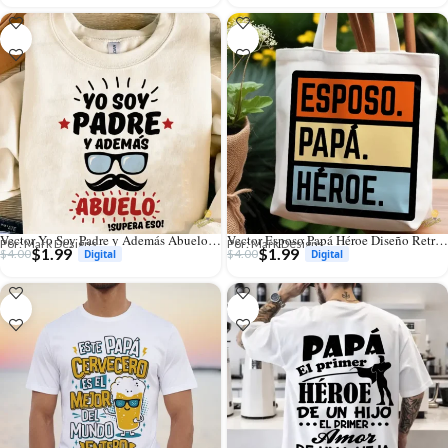
Vector Yo Soy Padre y Además Abuelo Diseño Divertido para Sublimar
Vector Esposo Papá Héroe Diseño Retro Vintage para Sublimación
Por: Mark Designs
Por: Mark Designs
$
1.99
$
1.99
$
4.00
$
4.00