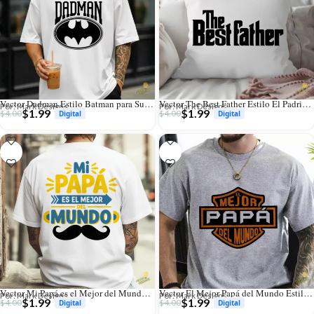
Vector Dadman Estilo Batman para Sublimación y Estampado
Vector The Best Father Estilo El Padrino para Sublimación
Por: Mark Designs
Por: Mark Designs
$
1.99
$
1.99
$
4.00
$
4.00
Vector Mi Papá es el Mejor del Mundo Diseño para Sublimación
Vector El Mejor Papá del Mundo Estilo Motero para Sublimación
Por: Mark Designs
Por: Mark Designs
$
1.99
$
1.99
$
4.00
$
4.00