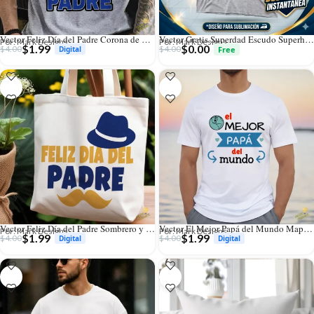
Vector Feliz Día del Padre Corona de Rey para Sublimación
Vector Gratis Superdad Escudo Superhéroe para Sublimación y Corte
Por: Mark Designs
Por: Mark Designs
$
1.99
$
0.00
$
4.00
$
4.00
Vector Feliz Día del Padre Sombrero y Bigote para Sublimación
Vector El Mejor Papá del Mundo Mapamundi para Sublimación
Por: Mark Designs
Por: Mark Designs
$
1.99
$
1.99
$
4.00
$
4.00