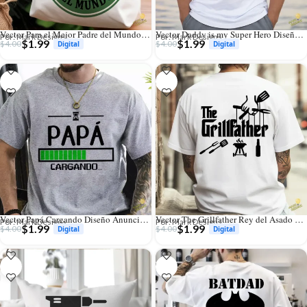
Vector Para el Mejor Padre del Mundo Estilo Cerveza para Sublimar
Vector Daddy is my Super Hero Diseño para Body de Bebé y Sublimación
Por: Mark Designs
Por: Mark Designs
$
1.99
$
1.99
$
4.00
$
4.00
Vector Papá Cargando Diseño Anuncio Embarazo para Sublimación
Vector The Grillfather Rey del Asado Diseño para Sublimación y Corte
Por: Mark Designs
Por: Mark Designs
$
1.99
$
1.99
$
4.00
$
4.00