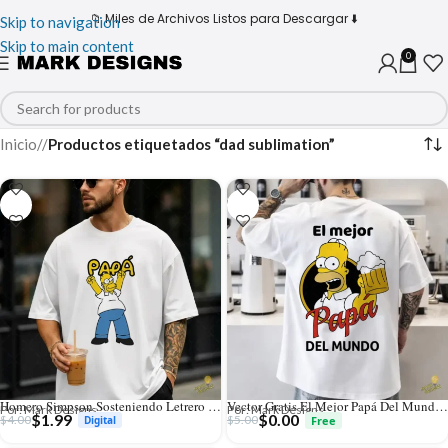
📁 Miles de Archivos Listos para Descargar ⬇️
Skip to navigation
Skip to main content
0
Inicio
/
Productos etiquetados “dad sublimation”
Homero Simpson Sosteniendo Letrero Papá Vector Creativo
Vector Gratis El Mejor Papá Del Mundo Homero Simpson
Por: Mark Designs
Por: Mark Designs
$
1.99
$
0.00
$
4.00
$
5.00