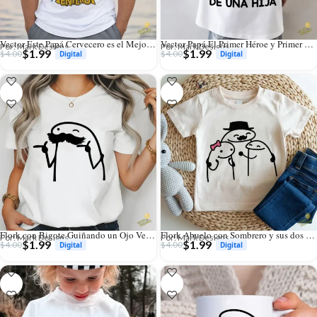
Vector Este Papá Cervecero es el Mejor del Mundo para Sublimación
Vector Papá El Primer Héroe y Primer Amor para Sublimación
Por: Mark Designs
Por: Mark Designs
$
1.99
$
1.99
$
4.00
$
4.00
Flork con Bigote Guiñando un Ojo Vector para Sublimación
Flork Abuelo con Sombrero y sus dos Nietos Vector para Sublimar
Por: Mark Designs
Por: Mark Designs
$
1.99
$
1.99
$
4.00
$
4.00