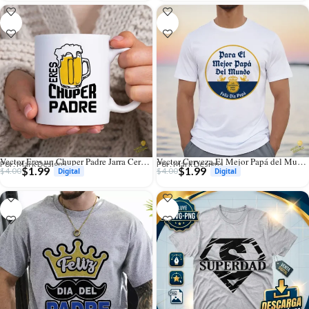
Vector Eres un Chuper Padre Jarra Cerveza para Sublimación
Vector Cerveza El Mejor Papá del Mundo para Sublimación
Por: Mark Designs
Por: Mark Designs
$
1.99
$
1.99
$
4.00
$
4.00