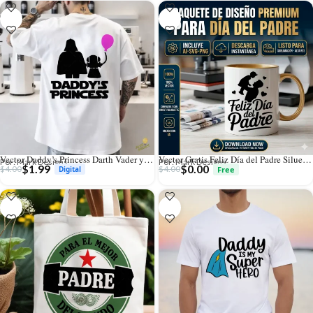
Vector Daddy’s Princess Darth Vader y Leia para Sublimación
Vector Gratis Feliz Día del Padre Silueta con Niño para Sublimar
Por: Mark Designs
Por: Mark Designs
$
1.99
$
0.00
$
4.00
$
4.00