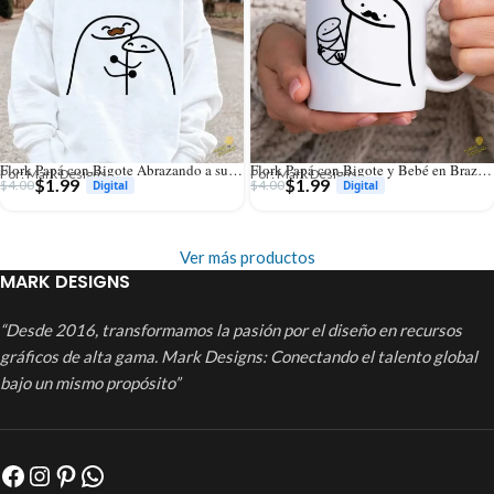
Flork Papá con Bigote Abrazando a su Hijo Vector para Sublimar
Flork Papá con Bigote y Bebé en Brazos Vector para Sublimar
Por: Mark Designs
Por: Mark Designs
$
1.99
$
1.99
$
4.00
$
4.00
Ver más productos
MARK DESIGNS
“Desde 2016, transformamos la pasión por el diseño en recursos
gráficos de alta gama. Mark Designs: Conectando el talento global
bajo un mismo propósito”