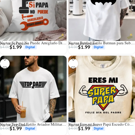
Vector Si Papá No Puede Arreglarlo Diseño Humor para Sublimación
Vector Batdad Estilo Batman para Sublimación y Estampado
Por: Mark Designs
Por: Mark Designs
$
1.99
$
1.99
$
4.00
$
4.00
Vector Top Dad Estilo Aviador Militar para Sublimación y Corte
Vector Eres mi Super Papá Escudo Cómic para Sublimación
Por: Mark Designs
Por: Mark Designs
$
1.99
$
1.99
$
4.00
$
4.00