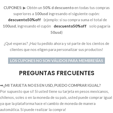
CUPONES
: ▶︎ Obtén un
50% d descuento
en todas tus compras
superiores a
100usd
ingresando el siguiente cupón:
descuento50%off
(ejemplo: si su compra suma el total de
100usd
, ingresando el cupón
descuento50%off
solo pagaría
50usd
)
¿Qué esperas? ¡Haz tu pedido ahora y sé parte de los cientos de
clientes que nos eligen para personalizar sus productos!
LOS CUPONES NO SON VÁLIDOS PARA MEMBRESÍAS
PREGUNTAS FRECUENTES
➡︎¿MI TARJETA NO ES EN USD, PUEDO COMPRAR IGUAL?
Por supuesto que sí! Si usted tiene su tarjeta en pesos mexicanos,
chilenos, soles o en la moneda de su país, usted puede comprar igual
ya que la plataforma hace el cambio de moneda de manera
automática. Sí puede realizar la compra!