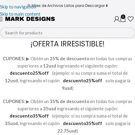
📁 Miles de Archivos Listos para Descargar ⬇️
Skip to navigation
Skip to main content
0
¡OFERTA IRRESISTIBLE!
CUPONES
: ▶︎ Obtén un
25% de descuento
en todas tus compras
superiores a
12usd
ingresando el siguiente cupón:
descuento25%off
(ejemplo: si su compra suma el total de
12usd
, ingresando el cupón
descuento25%off
solo pagaría
9usd
)
CUPONES
: ▶︎ Obtén un
35% de descuento
en todas tus compras
superiores a
35usd
ingresando el siguiente cupón:
descuento35%off
(ejemplo: si su compra suma el total de
35usd
, ingresando el cupón
descuento35%off
solo pagaría
22.75usd
)